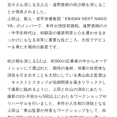
北斗さん演じる主人公・遠野貴樹の幼少期を演じるこ
とが発表されました。
上田は、新人・若手俳優集団「EBiDAN NEXT NAGO
YA」のメンバーで、本作が演技初挑戦。遠野貴樹の小
・中学生時代は、幼馴染の篠原明里と心を通わせるき
っかけにもなる非常に重要な役どころ。大役でデビュ
ーを果たす期待の新星です。
幼少期を演じる2人は、約500の応募者の中からオーデ
ィションにて選ばれた、期待の逸材。俳優の自然体な
演技を引き出すことを大切にしている奥山由之監督は
、キャストとスタッフが信頼関係を築きリラックスし
て撮影に臨めるように、上田と白山の演出にあたり、
撮影の2か月前から5回以上にわたるワークショップや
リハーサルを行いました。本作が人生初の演技となる
上田は「奥山監督が何度もワークショップをして、自