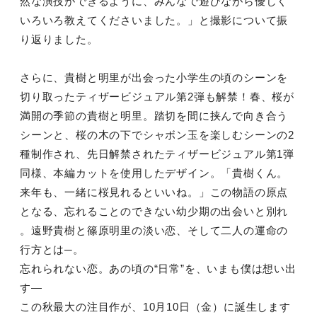
然な演技ができるように、みんなで遊びながら優しく
いろいろ教えてくださいました。」と撮影について振
り返りました。
さらに、貴樹と明里が出会った小学生の頃のシーンを
切り取ったティザービジュアル第2弾も解禁！春、桜が
満開の季節の貴樹と明里。踏切を間に挟んで向き合う
シーンと、桜の木の下でシャボン玉を楽しむシーンの2
種制作され、先日解禁されたティザービジュアル第1弾
同様、本編カットを使用したデザイン。「貴樹くん。
来年も、一緒に桜見れるといいね。」この物語の原点
となる、忘れることのできない幼少期の出会いと別れ
。遠野貴樹と篠原明里の淡い恋、そして二人の運命の
行方とは─。
忘れられない恋。あの頃の“日常”を、いまも僕は想い出
す―
この秋最大の注目作が、10月10日（金）に誕生します