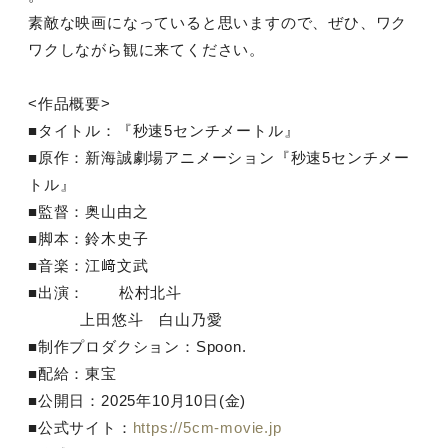
素敵な映画になっていると思いますので、ぜひ、ワク
ワクしながら観に来てください。
<作品概要>
■タイトル：『秒速5センチメートル』
■原作：新海誠劇場アニメーション『秒速5センチメー
トル』
■監督：奥山由之
■脚本：鈴木史子
■音楽：江﨑文武
■出演： 松村北斗
上田悠斗 白山乃愛
■制作プロダクション：Spoon.
■配給：東宝
■公開日：2025年10月10日(金)
■公式サイト：
https://5cm-movie.jp