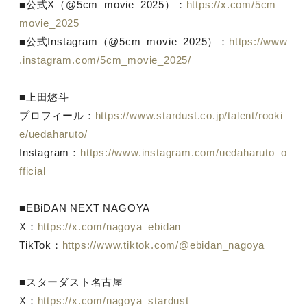
■公式X（@5cm_movie_2025）：
https://x.com/5cm_
movie_2025
■公式Instagram（@5cm_movie_2025）：
https://www
.instagram.com/5cm_movie_2025/
■上田悠斗
プロフィール：
https://www.stardust.co.jp/talent/rooki
e/uedaharuto/
Instagram：
https://www.instagram.com/uedaharuto_o
fficial
■EBiDAN NEXT NAGOYA
X：
https://x.com/nagoya_ebidan
TikTok：
https://www.tiktok.com/@ebidan_nagoya
■スターダスト名古屋
X：
https://x.com/nagoya_stardust