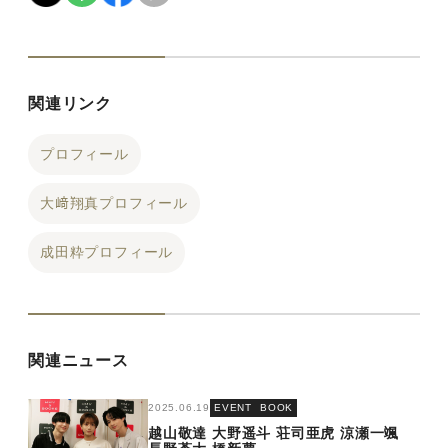
関連リンク
プロフィール
大﨑翔真プロフィール
成田粋プロフィール
関連ニュース
2025.06.19
EVENT
BOOK
越山敬達
大野遥斗
荘司亜虎
涼瀬一颯