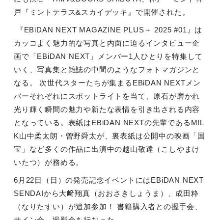
戸『ミントテラス&スカイデッキ』で開催された。
『EBiDAN NEXT MAGAZINE PLUS＋ 2025 #01』は
カッコよく魅力的な写真と内面に迫るインタビュー企
画で「EBiDAN NEXT」メンバー1人ひとりを特集して
いく、写真集と雑誌の中間のようなフォトマガジンと
なる。 次世代スターたちが集まるEBiDAN NEXTメン
バーそれぞれにスポットライトを当て、原石が磨かれ
光り輝く瞬間の魅力や新たな表情を引き出される内容
となっている。表紙はEBiDAN NEXTの先輩であるM!L
K山中柔太朗・曽野舜太が、裏表紙は公開中の映画「国
宝」など多くの作品に出演中の越山敬達（こしやまけ
いたつ）が務める。
6月22日（日）の発売記念イベントにはEBiDAN NEXT
SENDAIから大﨑翔真（おおさきしょうま）、成田粋
（なりたすい）が追加参加！ 書籍購入者との握手会、
サイン会、撮影会を行なった。