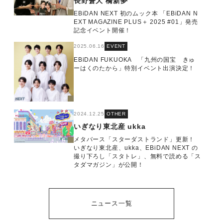
長野蒼大
橋新夢
EBiDAN NEXT 初のムック本 「EBiDAN N
EXT MAGAZINE PLUS＋ 2025 #01」発売
記念イベント開催！
2025.06.16
EVENT
EBiDAN FUKUOKA 「九州の国宝 きゅ
ーはくのたから」特別イベント出演決定！
2024.12.25
OTHER
いぎなり東北産
ukka
メタバース「スターダストランド」更新！
いぎなり東北産、ukka、EBiDAN NEXT の
撮り下ろし「スタトレ」、無料で読める「ス
タダマガジン」が公開！
ニュース一覧