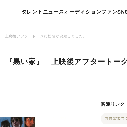
タレント
ニュース
オーディション
ファン
SN
』 上映後アフタートークに登壇が決定しました。
 『黒い家』 上映後アフタートー
関連リンク
内野聖陽プ