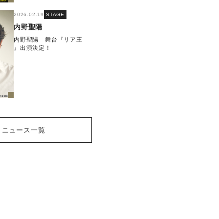
2026.02.19
STAGE
内野聖陽
内野聖陽 舞台『リア王
』出演決定！
ニュース一覧