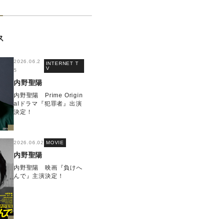
ス
2026.06.2
INTERNET T
V
5
内野聖陽
内野聖陽 Prime Origin
alドラマ『犯罪者』出演
決定！
2026.06.02
MOVIE
内野聖陽
内野聖陽 映画『負けへ
んで』主演決定！