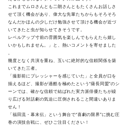
これまでムロさんとも二朗さんともたくさんお話しさ
せて頂く機会があり、偉大な先輩たちからもそろそろ
なんだかほんの少しだけ勉強させて頂ける機会が近づ
いてきたと虫が知らせてきそうです。
レベルアップ寸前の雰囲気を楽しんでもらえたら嬉し
いかもしれません。」と、熱いコメントを寄せました
。
幾度となく共演を重ね、互いに絶対的な信頼関係を築
いてきた三者。
「撮影前にプレッシャーを感じていた」と全員が口を
揃えるほど、撮影が過酷を極めたという“薩長同盟”のシ
ーンでは、確かな信頼で結ばれた実力派俳優たちが繰
り広げる対話劇の気迫に圧倒されること間違いありま
せん！
「福田流・幕末伝」という舞台で“喜劇の限界”に挑む圧
巻の演技合戦に、ぜひご注目ください！