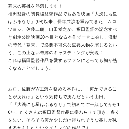
幕末の英雄を熱演します！
福田監督の初長編監督作品でもある映画『大洗にも星
はふるなり』(09)以来、長年共演を重ねてきた、ムロ
ツヨシ、佐藤二朗、山田孝之が、福田監督の記念すべ
き劇場公開映画20本目となる本作で一堂に会し、激動
の時代「幕末」で必要不可欠な重要人物を演じるとい
う、この上ない奇跡のキャスティングが実現！
これは福田監督作品を愛するファンにとっても胸が熱
くなることでしょう。
ムロ、佐藤がW主演を務める本作に、「何かできるこ
とがあれば」という気持ちで挑んだという山田。
「『大洗にも星はふるなり』で初めてご一緒してから1
6年、たくさんの福田監督作品に携わらせて頂き、多く
を失い、そろそろ何か少しだけ得られそうな兆しが見
えるかもしれないタイミングの作品です。