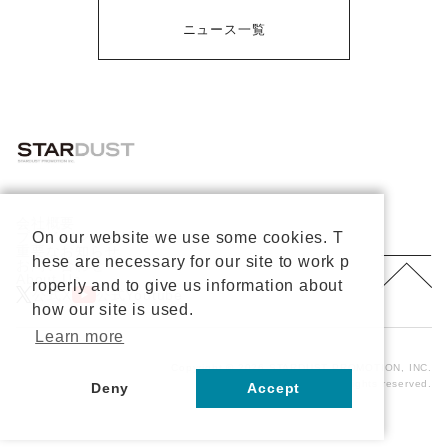
ニュース一覧
会社概要
On our website we use some cookies. T
プライバシーポリシー
重要なお知らせ
hese are necessary for our site to work p
お問い合わせ
About Us
roperly and to give us information about
公式X
公式Youtube
how our site is used.
Learn more
Copyright © 2026 STARDUST PROMOTION, INC.
All rights reserved.
Deny
Accept