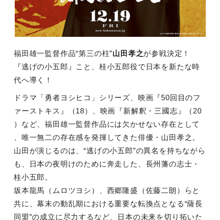
福田雄一監督作品“第三の柱”
山田孝之
が参戦決定！
『逃げの小五郎』こと、桂小五郎役で日本を新たな時
代へ導く！
ドラマ「勇者ヨシヒコ」シリーズ、映画『50回目のフ
ァーストキス』（18）、映画『新解釈・三國志』（20
）など、福田雄一監督作品には欠かせない存在として
、唯一無二の存在感を発揮してきた俳優・山田孝之。
山田が演じるのは、“逃げの小五郎”の異名を持ちながら
も、日本の夜明けのために奔走した、長州藩の志士・
桂小五郎。
坂本龍馬（ムロツヨシ）、西郷隆盛（佐藤二朗）らと
共に、幕末の動乱期における重要な転換点となる“薩長
同盟”の成立に尽力するなど、日本の未来を切り拓いた