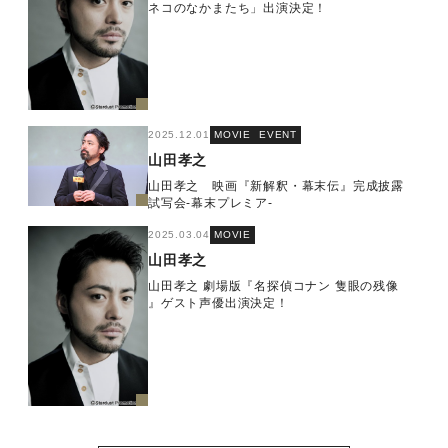
ネコのなかまたち」出演決定！
2025.12.01
MOVIE
EVENT
山田孝之
山田孝之 映画『新解釈・幕末伝』完成披露
試写会-幕末プレミア-
2025.03.04
MOVIE
山田孝之
山田孝之 劇場版『名探偵コナン 隻眼の残像
』ゲスト声優出演決定！