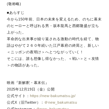
(敬称略)
■あらすじ
今から150年前、日本の未来を変えるため、のちに幕末
のヒーローと呼ばれる男・坂本龍馬と西郷隆盛が立ち
上がった。
革命的な出来事が繰り返される激動の時代を経て、物
語はやがて２６０年続いた江戸幕府の終焉と、新しい
＜ニッポンの夜明け＞へとつながっていく！
そこには、誰も想像し得なかった、＜戦い＞と＜友情
＞の物語があった。
映画『新解釈・幕末伝』
2025年12月19日（金）公開
公式サイト：
https://new-bakumatsu.jp/
公式X（旧Twitter）：
＠new_bakumatsu
公式Instagram：
＠new_bakumatsu