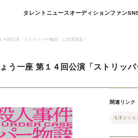
タレント
ニュース
オーディション
ファン
SN
１４回公演「ストリッパー物語」に出演決定！
ょう一座 第１４回公演「ストリッパ
関連リンク
滝澤エリカ