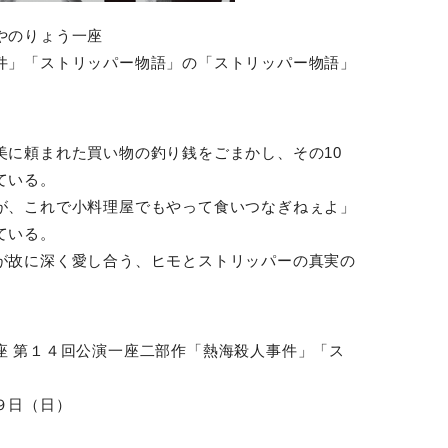
やのりょう一座
件」「ストリッパー物語」の「ストリッパー物語」
美に頼まれた買い物の釣り銭をごまかし、その10
ている。
が、これで小料理屋でもやって食いつなぎねぇよ」
ている。
が故に深く愛し合う、ヒモとストリッパーの真実の
座 第１４回公演一座二部作「熱海殺人事件」「ス
９日（日）