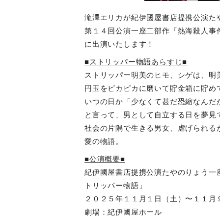
滝澤エリカが紀伊國屋書店提携公演た
第１４回公演一座二部作「熱海殺人事
に出演いたします！
■ストリッパー物語あらすじ■
ストリッパー明美のヒモ、シゲは、明
円玉をピカピカに磨いて貯金箱に貯め
いつの日か「少なくて甚だ恐縮なんだ
と言って、男として自立する日を夢見
社会の片隅で生きる男女、虐げられる
愛の物語。
■公演概要■
紀伊國屋書店提携公演たやのりょう一
トリッパー物語」
２０２５年１１月１日（土）〜１１月
劇場：紀伊國屋ホール