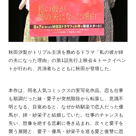
秋田汐梨がトリプル主演を務めるドラマ「私の彼が姉
の夫になった理由」の第
1
話先行上映会＆トークイベン
トが行われ、共演者らとともに秋田が登壇した。
本作は、同名人気コミックスの実写化作品。恋も仕事
も順調だった妹・愛子が突然階段から転落し、意識不
明となる。目覚めると、なぜか幼馴染で恋人だった優
馬が、姉・紗栄子と結婚していた。仕事のチャンスも
失い、想像を絶する悲劇に巻き込まれ、次々と愛子を
襲う展開と、愛子・優馬・紗栄子を巡る愛と復讐に思