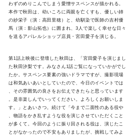
わずのめりこんでしまう愛憎サスペンスが描かれる。
本作で秋田は、幼いころに両親を亡くすも、優しい姉
の紗栄子（演：高田里穂）と、幼馴染で医師の吉村優
馬（演：影山拓也）に囲まれ、
3
人で楽しく幸せな日々
を送るアパレルショップ店員・宮田愛子を演じる。
第
1
話上映後に登壇した秋田は、「宮田愛子を演じまし
た秋田汐梨です。みなさん
1
話ご覧になっていかがでし
たか。サスペンス要素の強いドラマですが、撮影現場
は和気あいあいとしていたので、今日のイベントでは
、その雰囲気の良さをお伝えできたらと思っています
。是非楽しんでいってください。よろしくお願いしま
す。」とあいさつ。続けて「今まで二面性のある役や
、物語をかき乱すような役を演じさせていただくこと
が多くて。今回のように振り回される役は、演じたこ
とがなかったので不安もありましたが、挑戦してみよ