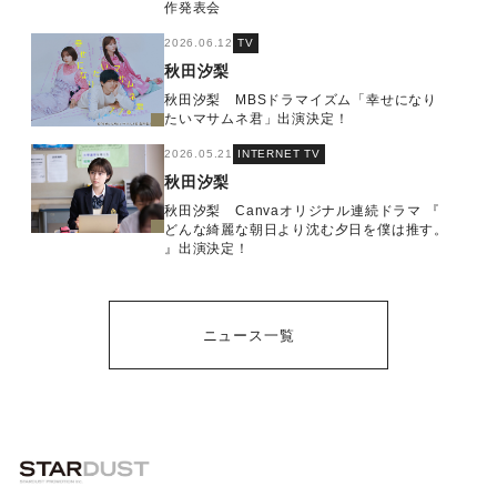
作発表会
2026.06.12
TV
秋田汐梨
秋田汐梨 MBSドラマイズム「幸せになり
たいマサムネ君」出演決定！
2026.05.21
INTERNET TV
秋田汐梨
秋田汐梨 Canvaオリジナル連続ドラマ 『
どんな綺麗な朝日より沈む夕日を僕は推す。
』出演決定！
ニュース一覧