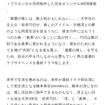
ィブスタジオが共同制作した完全オリジナル
WEB
漫画
。
「最愛の推しは、殺人犯かもしれない…。」大学生の
主人公・岩井巧巳が、推しのアイドル・片桐澪との夢
のような同居生活を送るうちに、彼女の中にはもう１
つの人格・“眞希”がいることに気が付く…。巧巳は裏の
顔である眞希に惹かれるようになり、彼女のために全
てを捧げ“共犯”となる道を選ぶ。「最愛の推し」を守る
ため、自分の手を汚しながらも墜ちていく男の逃避行
ラブサスペンスを連続ドラマ化します。
本作で主演を務めるのは、本作が連続ドラマ初出演に
して初主演となる橋本将生
(timelesz)
。橋本が演じるの
は、推し活以外に熱中できるものもなく、冴えない日
々を送る大学
3
年生・岩井巧巳。「澪」と「眞希」、そ
して信じたい気持ちと疑念の狭間で揺れながらも、「