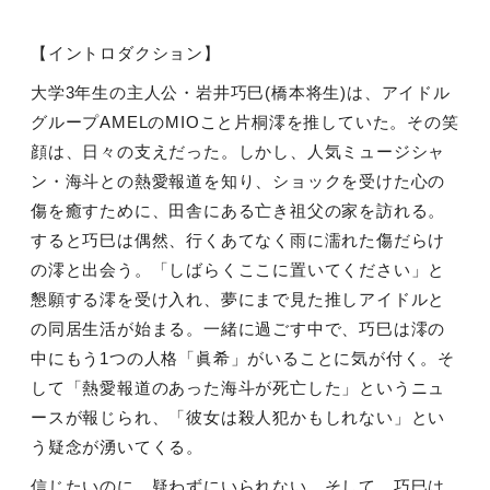
【イントロダクション】
大学
3
年生の主人公・岩井巧巳
(
橋本将生
)
は、アイドル
グループ
AMEL
の
MIO
こと片桐澪を推していた。その笑
顔は、日々の支えだった。しかし、人気ミュージシャ
ン・海斗との熱愛報道を知り、ショックを受けた心の
傷を癒すために、田舎にある亡き祖父の家を訪れる。
すると巧巳は偶然、行くあてなく雨に濡れた傷だらけ
の澪と出会う。「しばらくここに置いてください」と
懇願する澪を受け入れ、夢にまで見た推しアイドルと
の同居生活が始まる。一緒に過ごす中で、巧巳は澪の
中にもう
1
つの人格「眞希」がいることに気が付く。そ
して「熱愛報道のあった海斗が死亡した」というニュ
ースが報じられ、「彼女は殺人犯かもしれない」とい
う疑念が湧いてくる。
信じたいのに、疑わずにいられない。そして、巧巳は