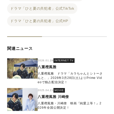
ドラマ「ひと夏の共犯者」公式TikTok
ドラマ「ひと夏の共犯者」公式HP
関連ニュース
2026.01.28
INTERNET TV
八重樫風雅
八重樫風雅 ドラマ「カラちゃんとシトーさ
んと、」2026年3月28日(土)よりPrime Vid
eoで独占配信決定！
2025.04.21
MOVIE
八重樫風雅
川崎僚
八重樫風雅・川崎僚 映画『純愛上等！』2
026年全国公開決定！