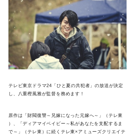
テレビ東京ドラマ
24
「ひと夏の共犯者」の放送が決定
し、八重樫風雅が監督を務めます！
原作は「財閥復讐～兄嫁になった元嫁へ～」（テレ東
）、「ディアマイベイビー～私があなたを支配するま
で～」（テレ東）に続くテレ東×アミューズクリエイテ