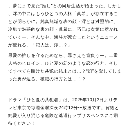
、夢にまで見た
“
推し
”
との同居生活が始まった。しかし
、澪の中にはもうひとつの人格「眞希」が存在するこ
とが明らかに。純真無垢な表の顔・澪とは対照的に、
冷酷で魅惑的な裏の顔・眞希に、巧巳は次第に惹かれ
ていく—。そんな中、海斗が死亡したというニュース
が流れる。「犯人は、澪…？」
最愛の推しを守るためなら、罪さえも背負う—。二重
人格のヒロイン、ひと夏の幻のような恋の行方、そし
てすべてを賭けた共犯の結末とは…？“幻”を愛してしま
った男が辿る、破滅の行方とは…！？
ドラマ「ひと夏の共犯者」は、
2025
年
10
月
3
日よりテ
レビ東京で毎週金曜深夜
24
時
12
分〜放送です。背徳と
純愛が入り混じる危険な逃避行ラブサスペンスにご期
待ください！