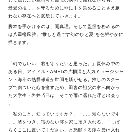
最愛の推し」を守るために罪に手を染めることさえ厭
わない存在へと変貌していきます。
脚本を手がけるのは、開真理。そして監督を務めるの
は八重樫風雅。
“
推しと過ごす幻のひと夏
”
を色鮮やかに
描きます。
「幻でもいい―君を守りたいと思った。」夏休み中の
ある日、アイドル・
AMEL
の片桐澪と人気ミュージシャ
ン・海斗の熱愛報道が世間を騒がせる。推しのスクー
プで傷ついた心を癒すため、田舎の祖父の家へ向かっ
た大学生・岩井巧巳は、そこで雨に濡れた澪と出会う
。
「私のこと、知っていますか？」「
……
知らないです
」。嘘をつき、宿のない澪を家に招き入れる。「しば
らくここに置いてください」と懇願する澪を受け入れ