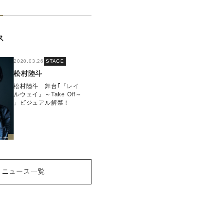
ス
2020.03.26
STAGE
松村陸斗
松村陸斗 舞台｢『レイ
ルウェイ』～Take Off～
」ビジュアル解禁！
ニュース一覧