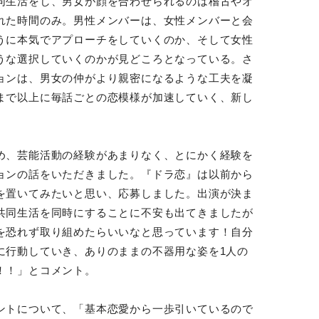
同生活をし、男女が顔を合わせられるのは稽古やオ
れた時間のみ。男性メンバーは、女性メンバーと会
うに本気でアプローチをしていくのか、そして女性
うな選択していくのかが見どころとなっている。さ
ョンは、男女の仲がより親密になるような工夫を凝
まで以上に毎話ごとの恋模様が加速していく、新し
め、芸能活動の経験があまりなく、とにかく経験を
ョンの話をいただきました。『ドラ恋』は以前から
を置いてみたいと思い、応募しました。出演が決ま
共同生活を同時にすることに不安も出てきましたが
を恐れず取り組めたらいいなと思っています！自分
に行動していき、ありのままの不器用な姿を1人の
！！」とコメント。
ントについて、「基本恋愛から一歩引いているので