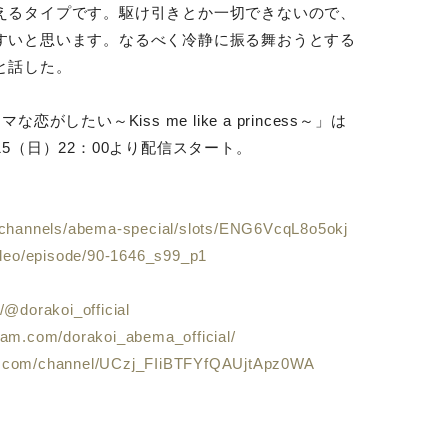
えるタイプです。駆け引きとか一切できないので、
すいと思います。なるべく冷静に振る舞おうとする
と話した。
したい～Kiss me like a princess～」は
5/15（日）22：00より配信スタート。
v/channels/abema-special/slots/ENG6VcqL8o5okj
ideo/episode/90-1646_s99_p1
/@dorakoi_official
ram.com/dorakoi_abema_official/
e.com/channel/UCzj_FIiBTFYfQAUjtApz0WA