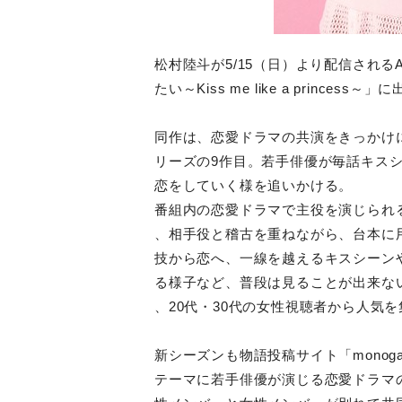
松村陸斗が5/15（日）より配信され
たい～Kiss me like a prince
同作は、恋愛ドラマの共演をきっかけ
リーズの9作目。若手俳優が毎話キス
恋をしていく様を追いかける。
番組内の恋愛ドラマで主役を演じられ
、相手役と稽古を重ねながら、台本に
技から恋へ、一線を越えるキスシーン
る様子など、普段は見ることが出来な
、20代・30代の女性視聴者から人気
新シーズンも物語投稿サイト「monoga
テーマに若手俳優が演じる恋愛ドラマ