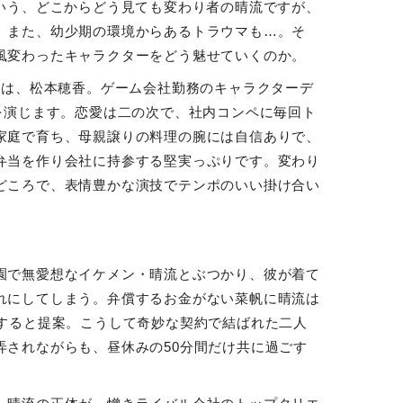
いう、どこからどう見ても変わり者の晴流ですが、
。また、幼少期の環境からあるトラウマも
…
。そ
風変わったキャラクターをどう魅せていくのか。
のは、松本穂香。ゲーム会社勤務のキャラクターデ
を演じます。恋愛は二の次で、社内コンペに毎回ト
家庭で育ち、母親譲りの料理の腕には自信ありで、
弁当を作り会社に持参する堅実っぷりです。変わり
どころで、表情豊かな演技でテンポのいい掛け合い
園で無愛想なイケメン・晴流とぶつかり、彼が着て
れにしてしまう。弁償するお金がない菜帆に晴流は
すると提案。こうして奇妙な契約で結ばれた二人
弄されながらも、昼休みの
50
分間だけ共に過ごす