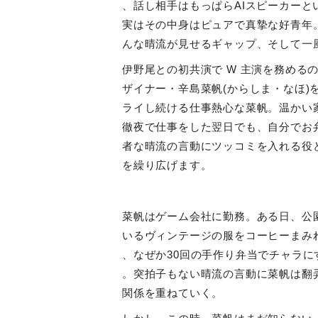
、話し相手はもっぱら
AI
スピーカーと
実はその中身はピュアで真摯な好青年
んな晴流が見せるギャップ、そして一
伊野尾との初共演で
W
主演を務める
ザイナー・辛島菜帆
(
からしま・なほ
)
ライし続ける仕事熱心な菜帆。温かい
徹夜で仕事をした翌日でも、自分でお
者な晴流の言動にツッコミを入れる役
を繰り広げます。
菜帆はゲーム会社に勤務。ある日、公
いるヴィンテージの服をコーヒーまみ
、なぜか
30
回の手作り弁当でチャラに
。突拍子もない晴流の言動に菜帆は翻
関係を重ねていく。