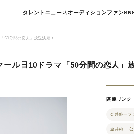
タレント
ニュース
オーディション
ファン
SN
マ「50分間の恋人」放送決定！
月クール日10ドラマ「50分間の恋人」
関連リンク
金井純一プ
金井純一 公