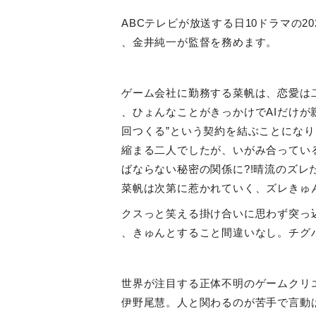
ABCテレビが放送する日
10
ドラマの
20
、金井純一が監督を務めます。
ゲーム会社に勤務する菜帆は、恋愛は
、ひょんなことがきっかけで
AI
だけが
回つくる
”
という契約を結ぶことになり
縮まる二人でしたが、いがみ合ってい
ばならない秘密の関係に
?!
晴流のズレ
菜帆は次第に惹かれていく、ズレきゅ
クスっと笑える掛け合いに思わず突っ
、きゅんとすること間違いなし。チグ
世界が注目する正体不明のゲームクリ
伊野尾慧。人と関わるのが苦手で言動