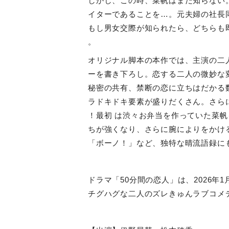
しかし、この時、菜帆はまだ知らない
イターであることを
…
。元夫婦の社長
もし男女交際が知られたら、どちらも
。
オリジナル脚本の本作では、主演の二
ーを書き下ろし。恋する二人の微妙な
秘密の共有、禁断の恋に立ちはだかる
ラドキドキ要素が盛りだくさん。さら
！最初 は渋々お弁当を作っていた菜
ちが強くなり、さらに腕によりをかけ
「ボーノ！」など、独特な晴流語録に
ドラマ「
50
分間の恋人」は、
2026
年
1
チグハグな二人のズレきゅんラブコメ