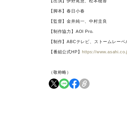
【出演】伊野尾慧、松本穂香
【脚本】春日小春
【監督】金井純一、中村圭良
【制作協力】
AOI Pro.
【制作】
ABC
テレビ、ストームレーベ
【番組公式
HP
】
https://www.asahi.co.
（敬称略）