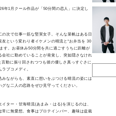
26
年
1
月クール作品が「
50
分間の恋人」に決定し
二の次で仕事一筋な堅実女子。そんな菜帆はある日
親友という変わり者イケメンの晴流と
“
お弁当を
30
ます。お昼休み
50
分間を共に過ごすうちに距離が
る会社に勤めていることが発覚し、突如隠さなけれ
た言動に振り回されつつも彼の優しさ真っすぐさに
んラブコメディ。
込みながらも、素直に想いをぶつける晴流の姿には
ハグな二人の恋路をぜひ見守ってください。
エイター・甘海晴流
(
あまみ・はる
)
を演じるのは、
は常に無愛想。食事はプロテインバー、趣味は盆栽