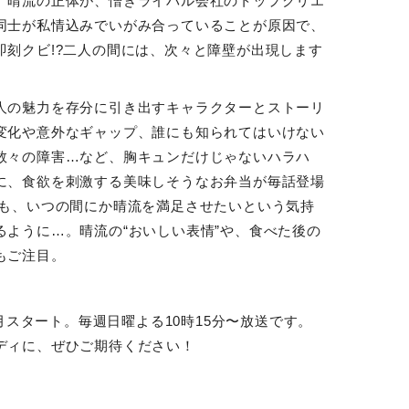
。晴流の正体が、憎きライバル会社のトップクリエ
同士が私情込みでいがみ合っていることが原因で、
即刻クビ
!?
二人の間には、次々と障壁が出現します
人の魅力を存分に引き出すキャラクターとストーリ
変化や意外なギャップ、誰にも知られてはいけない
数々の障害
…
など、胸キュンだけじゃないハラハ
に、食欲を刺激する美味しそうなお弁当が毎話登場
帆も、いつの間にか晴流を満足させたいという気持
るように
…
。晴流の
“
おいしい表情
”
や、食べた後の
もご注目。
月スタート。毎週日曜よる
10
時
15
分〜放送です。
ディに、ぜひご期待ください！