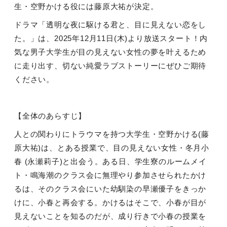
生・空野かける役には藤原大祐が決定。
ドラマ「透明な夜に駆ける君と、目に見えない恋をし
た。」は、
2025
年
12
月
11
日
(
木
)
より放送スタート！内
気な男子大学生が目の見えない女性の夢を叶えるため
に走り出す、切ない純愛ラブストーリーにぜひご期待
ください。
【全体のあらすじ】
人との関わりにトラウマを持つ大学生・空野かける
(
藤
原大祐
)
は、とある授業で、目の見えない女性・冬月小
春
(
永瀬莉子
)
と出会う。ある日、学生寮のルームメイ
ト・鳴海潮のクラス会に無理やり参加させられたかけ
るは、そのクラス会にいた幼馴染の早瀬優子をきっか
けに、小春と再会する。かけるはそこで、小春が目が
見えないことを知るのだが、成り行きで小春の授業を