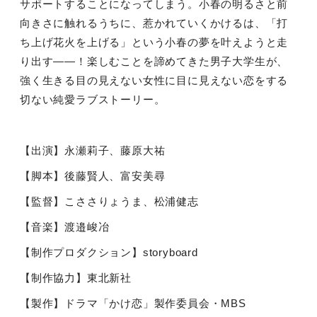
サポートすることになってしまう。小春の明るさと前
向きさに触れるうちに、惹かれていくかけるは、「打
ち上げ花火を上げる」という小春の夢を叶えようと走
り出す
――
！楽しむことを諦めてきた男子大学生が、
強く生きる目の見えない女性に目に見えない恋をする
切ない純愛ラブストーリー。
【出演】永瀬莉子、藤原大祐
【脚本】後藤賢人、富安美尋
【監督】こささりょうま、松浦健志
【音楽】渡邉峻冶
【制作プロダクション】
storyboard
【制作協力】東北新社
【製作】ドラマ「かけ恋」製作委員会・
MBS