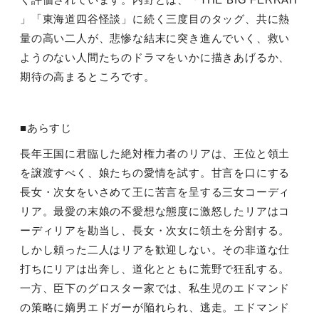
」「東海道四谷怪談」に続く三度目のタッグ、共に熱
量の高い二人が、悲惨な結末に突き進んでいく、救い
ようのない人間たちのドラマをいかに描きあげるか、
期待の高まるところです。
■あらすじ
長年王国に君臨した絶対権力者のリアは、王位と領土
を譲渡すべく、娘たちの愛情を試す。甘言を口にする
長女・次女をいさめて王に苦言を呈する三女コーディ
リア。最愛の末娘の不愛想な態度に激怒したリアはコ
ーディリアを勘当し、長女・次女に領土を分割する。
しかし頼った二人はリアを歓迎しない。その非道な仕
打ちにリアは出奔し、道化とともに荒野で狂乱する。
一方、臣下のグロスター家では、私生児のエドマンド
の策略に嫡男エドガーが陥れられ、逃走。エドマンド