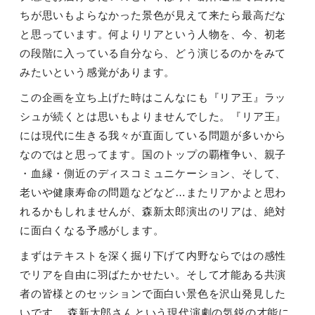
ちが思いもよらなかった景色が見えて来たら最高だな
と思っています。何よりリアという人物を、今、初老
の段階に入っている自分なら、どう演じるのかをみて
みたいという感覚があります。
この企画を立ち上げた時はこんなにも『リア王』ラッ
シュが続くとは思いもよりませんでした。『リア王』
には現代に生きる我々が直面している問題が多いから
なのではと思ってます。国のトップの覇権争い、親子
・血縁・側近のディスコミュニケーション、そして、
老いや健康寿命の問題などなど…またリアかよと思わ
れるかもしれませんが、森新太郎演出のリアは、絶対
に面白くなる予感がします。
まずはテキストを深く掘り下げて内野ならではの感性
でリアを自由に羽ばたかせたい。そして才能ある共演
者の皆様とのセッションで面白い景色を沢山発見した
いです。 森新太郎さんという現代演劇の気鋭の才能に