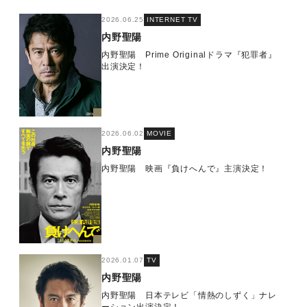
2026.06.25
INTERNET TV
内野聖陽
内野聖陽 Prime Originalドラマ『犯罪者』
出演決定！
2026.06.02
MOVIE
内野聖陽
内野聖陽 映画『負けへんで』主演決定！
2026.01.07
TV
内野聖陽
内野聖陽 日本テレビ「情熱のしずく」ナレ