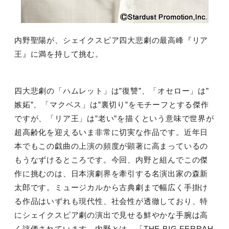
内野聖陽が、シェイクスピア四大悲劇の最高峰『リア
王』に満を持して挑む。
四大悲劇の「ハムレット」は”復讐”、「オセロー」は”
嫉妬”、「マクベス」は”裏切り”をモチーフとする傑作
ですが、「リア王」は”老い”を描くという意味で世界が
超高齢化を迎えるいま非常に切実な作品です。近年日
本でもこの戯曲の上演の頻度が顕著に高まっているの
もうなずけるところです。今回、内野と組んでこの傑
作に挑むのは、日本演劇界を牽引する名演出家の森新
太郎です。ミュージカルから古典劇まで幅広く手掛け
る作品はいずれも現代性、社会性が透徹しており、特
にシェイクスピア劇の演出で見せる鮮やかな手腕は高
く評価されています。内野とは、「
THE BIG FERRAH