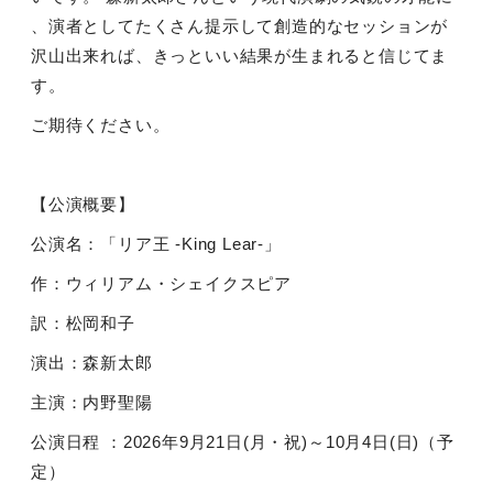
、演者としてたくさん提示して創造的なセッションが
沢山出来れば、きっといい結果が生まれると信じてま
す。
ご期待ください。
【公演概要】
公演名：「リア王
-King Lear-
」
作：ウィリアム・シェイクスピア
訳：松岡和子
演出：森新太郎
主演：内野聖陽
公演日程 ：
2026
年
9
月
21
日
(
月・祝
)
～
10
月
4
日
(
日
)
（予
定）