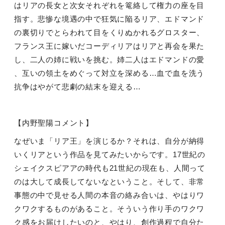
はリアの長女と次女それぞれを篭絡して権力の座を目
指す。悲惨な境遇の中で狂気に陥るリア、エドマンド
の裏切りでとらわれて目をくりぬかれるグロスター、
フランス王に嫁いだコーディリアはリアと再会を果た
し、二人の姉に戦いを挑む。姉二人はエドマンドの愛
、互いの領土をめぐって対立を深める…血で血を洗う
抗争はやがて悲劇の結末を迎える…
【内野聖陽コメント】
なぜいま「リア王」を演じるか？それは、自分が納得
いくリアという作品を見てみたいからです。
17
世紀の
シェイクスピアアの時代も
21
世紀の現在も、人間って
のは大して成長してないなということ。そして、非常
事態の中で見せる人間の本音の絡み合いは、やはりワ
クワクするものがあること。そういう作り手のワクワ
ク感をお届けしたいのと、やはり、創作過程で自分た