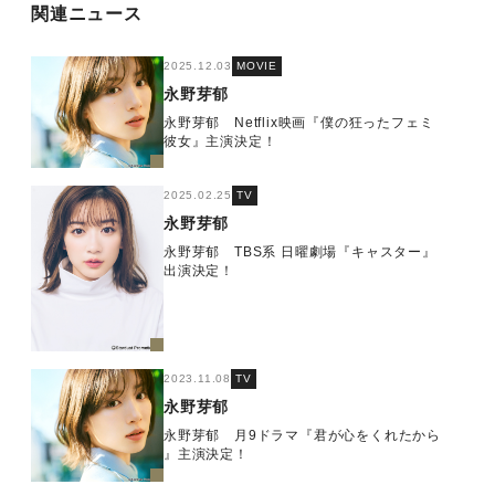
関連ニュース
2025.12.03
MOVIE
永野芽郁
永野芽郁 Netflix映画『僕の狂ったフェミ
彼女』主演決定！
2025.02.25
TV
永野芽郁
永野芽郁 TBS系 日曜劇場『キャスター』
出演決定！
2023.11.08
TV
永野芽郁
永野芽郁 月9ドラマ『君が心をくれたから
』主演決定！