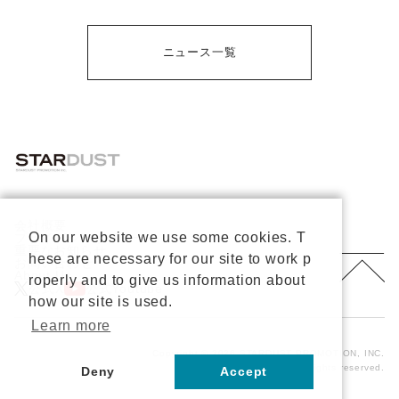
ニュース一覧
会社概要
On our website we use some cookies. T
プライバシーポリシー
重要なお知らせ
hese are necessary for our site to work p
お問い合わせ
About Us
roperly and to give us information about
公式X
公式Youtube
how our site is used.
Learn more
Copyright © 2026 STARDUST PROMOTION, INC.
All rights reserved.
Deny
Accept