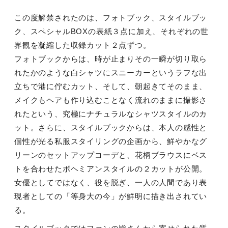
この度解禁されたのは、フォトブック、スタイルブッ
ク、スペシャルBOXの表紙３点に加え、それぞれの世
界観を凝縮した収録カット２点ずつ。
フォトブックからは、時が止まりその一瞬が切り取ら
れたかのような白シャツにスニーカーというラフな出
立ちで港に佇むカット、そして、朝起きてそのまま、
メイクもヘアも作り込むことなく流れのままに撮影さ
れたという、究極にナチュラルなシャツスタイルのカ
ット。さらに、スタイルブックからは、本人の感性と
個性が光る私服スタイリングの企画から、鮮やかなグ
リーンのセットアップコーデと、花柄ブラウスにベス
トを合わせたボヘミアンスタイルの２カットが公開。
女優としてではなく、役を脱ぎ、一人の人間であり表
現者としての「等身大の今」が鮮明に描き出されてい
る。