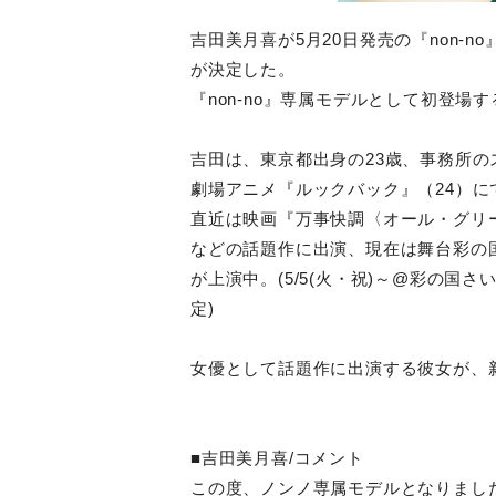
吉田美月喜が5月20日発売の『non-
が決定した。
『non-no』専属モデルとして初登
吉田は、東京都出身の23歳、事務所の
劇場アニメ『ルックバック』（24）
直近は映画『万事快調〈オール・グリーン
などの話題作に出演、現在は舞台彩の国シ
が上演中。(5/5(火・祝)～@彩の国
定)
女優として話題作に出演する彼女が、
■吉田美月喜/コメント
この度、ノンノ専属モデルとなりまし