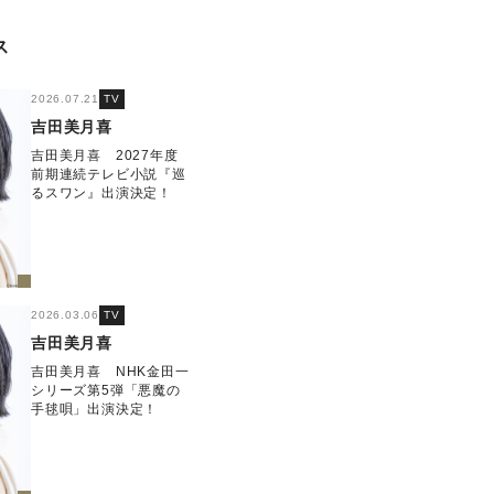
ス
2026.07.21
TV
吉田美月喜
吉田美月喜 2027年度
前期連続テレビ小説『巡
るスワン』出演決定！
2026.03.06
TV
吉田美月喜
吉田美月喜 NHK金田一
シリーズ第5弾「悪魔の
手毬唄」出演決定！