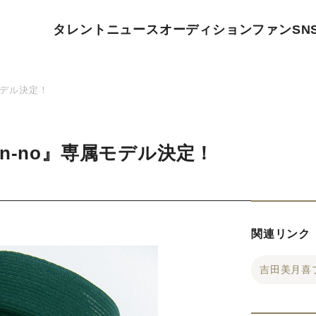
タレント
ニュース
オーディション
ファン
SN
モデル決定！
n-no』専属モデル決定！
関連リンク
吉田美月喜