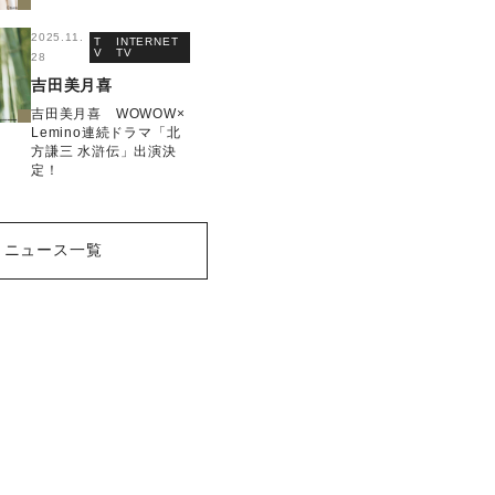
2025.11.
T
INTERNET
V
TV
28
吉田美月喜
吉田美月喜 WOWOW×
Lemino連続ドラマ「北
方謙三 水滸伝」出演決
定！
ニュース一覧