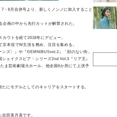
no』7・8月合併号より、新しくノンノに加入すること
場する企画の中から先行カットが解禁された。
スカウトを経て2018年にデビュー。
にて京本役でW主演を務め、注目を集める。
ズ〉』や『GEMNIBUSvol.2』「顔のない街」
ェイクスピア・シリーズ2nd Vol.3『リア王』
さいたま芸術劇場大ホール、他全国6か所にて上演予
新たにモデルとしてのキャリアをスタートする。
た吉田美月喜です。