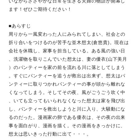
いながらささやかな日常を生きる夫婦の物語が開幕し
ます！ぜひご期待ください！
■あらすじ
周りから一風変わった人にみられてしまい、社会との
折り合いをつけるのが苦手な並木想太(倉悠貴)。現在は
会社を休職し、家事を担当している。ある風の強い日
、洗濯物を取りこんでいた想太は、妻の優衣(山下美月
）のパンティーを家の前を流れる川に落としてしまう
。すぐにパンティーを追うが救出は出来ず、想太はパ
ンティーに取りつかれパンティーの事が頭から離れな
くなってしまう。そしてその夜、風がごうごう吹く中
、いても立ってもいられなくなった想太は家を飛び出
し、パンティーを救出しようと川に入り、大騒動にな
るのだった。漫画家の卵である優衣は、その夜の出来
事を面白がり、漫画を描く。その漫画をきっかけに、
想太は思いきった行動に出て・・・。