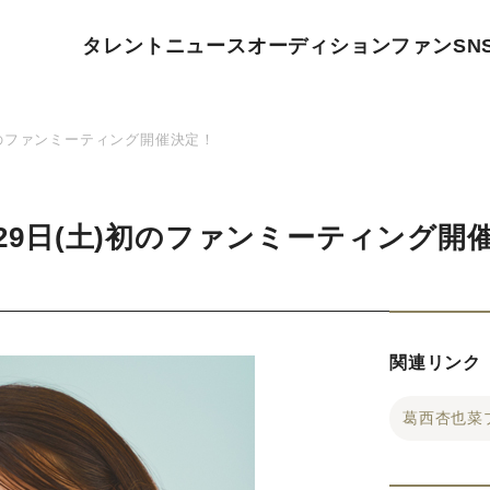
タレント
ニュース
オーディション
ファン
SN
)初のファンミーティング開催決定！
8月29日(土)初のファンミーティング開
関連リンク
葛西杏也菜