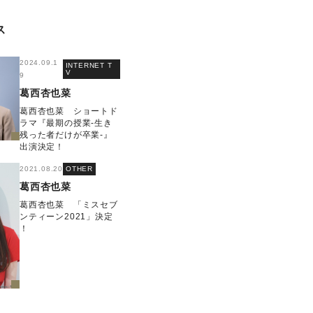
ス
2024.09.1
INTERNET T
V
9
葛西杏也菜
葛西杏也菜 ショートド
ラマ『最期の授業-生き
残った者だけが卒業-』
出演決定！
2021.08.20
OTHER
葛西杏也菜
葛西杏也菜 「ミスセブ
ンティーン2021」決定
！