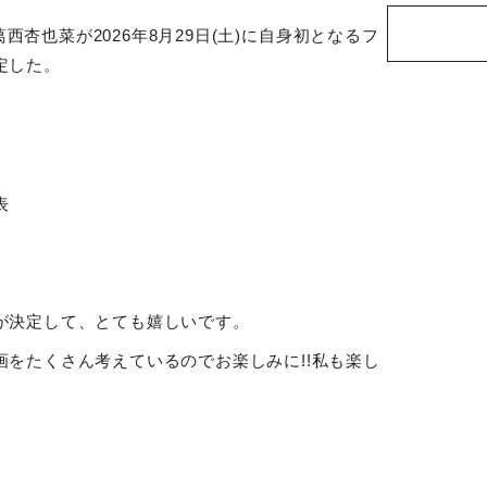
葛西杏也菜が
2026
年
8
月
29
日
(
土
)
に自身初となるフ
定した。
表
が決定して、とても嬉しいです。
画をたくさん考えているのでお楽しみに
!!
私も楽し