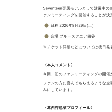
Seventeen
専属モデルとして活躍中の
ァンミーティングを開催することが決
日程
:2026
年
8
月
29
日
(
土
)
会場
:
ブルースクエア四谷
※チケット詳細などについては後日発
〈本人コメント〉
今回、初のファンミーティングの開催
ファンの方に喜んでもらえるような企
みにしています。
〈葛西杏也菜プロフィール〉