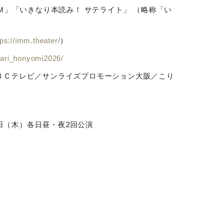
Ｍ」「いきなり本読み！ サテライト」 （略称「い
tps://imm.theater/
）
inari_honyomi2026/
ＡＢＣテレビ／サンライズプロモーション大阪／こり
日（木）各日昼・夜
2
回公演