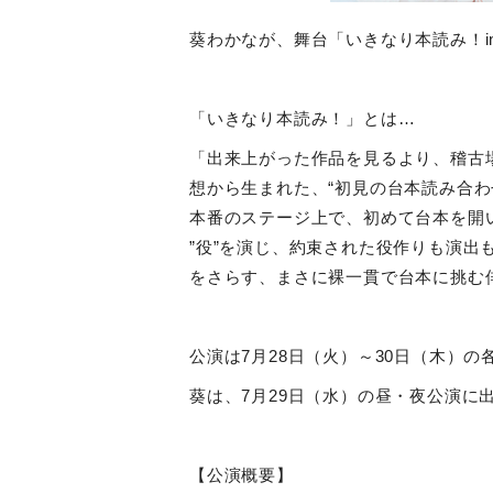
葵わかなが、舞台「いきなり本読み！
「いきなり本読み！」とは…
「出来上がった作品を見るより、稽古
想から生まれた、“初見の台本読み合わ
本番のステージ上で、初めて台本を開
”役”を演じ、約束された役作りも演出
をさらす、まさに裸一貫で台本に挑む
公演は
7
月
28
日（火）～
30
日（木）の
葵は、
7
月
29
日（水）の昼・夜公演に
【公演概要】