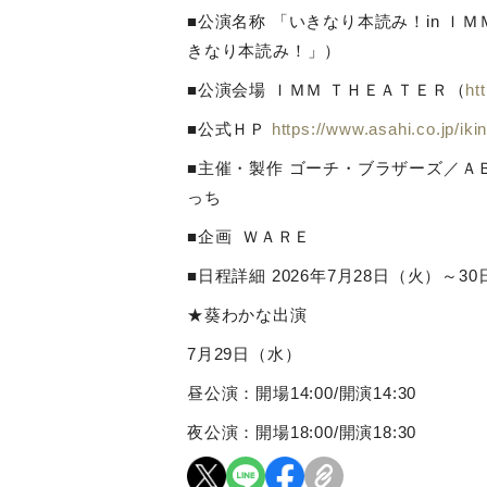
■公演名称 「いきなり本読み！
in
ＩＭ
きなり本読み！」）
■公演会場 ＩＭＭ ＴＨＥＡＴＥＲ（
ht
■公式ＨＰ
https://www.asahi.co.jp/ik
■主催・製作 ゴーチ・ブラザーズ／
っち
■企画
ＷＡＲＥ
■日程詳細
2026
年
7
月
28
日（火）～
30
★葵わかな出演
7月
29
日（水）
昼公演：開場
14:00/
開演
14:30
夜公演：開場
18:00/
開演
18:30