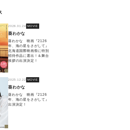
ス
2026.01.24
MOVIE
葵わかな
葵わかな 映画『2126
年、海の星をさがして』
北海道国際映画祭に特別
招待作品に選出！＆舞台
挨拶の出演決定！
2025.12.22
MOVIE
葵わかな
葵わかな 映画『2126
年、海の星をさがして』
出演決定！