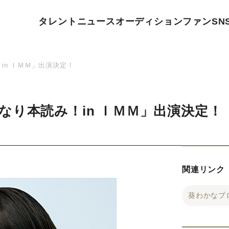
タレント
ニュース
オーディション
ファン
SN
in ＩＭＭ」出演決定！
なり本読み！in ＩＭＭ」出演決定！
関連リンク
葵わかなプ