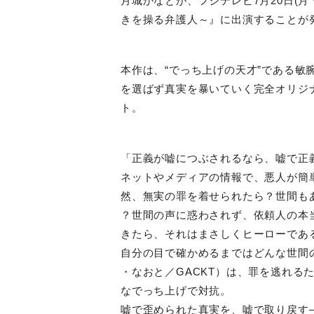
月城かなとが、フジテレビ
7
月
20
日
(
月
きを操る弁護人～』に出演することが
本作は、“でっち上げの天才”である敏
を選ばず真実を暴いていく完全オリジ
ト。
「正義が嘘につぶされるなら、嘘で正
ネットやメディアの情報で、悪人が簡
然、無実の罪を着せられたら？世間も
？世間の声に惑わされず、依頼人の本
きたら、それはまさしくヒーローであ
自分の目で確かめるまではどんな世間
・なおと／
GACKT
）は、罪を逃れる
なでっち上げで対抗。
嘘で歪められた真実を、嘘で取り戻す