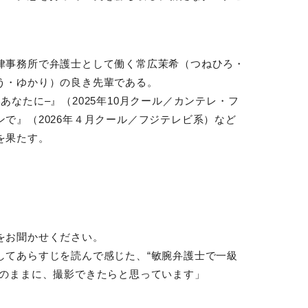
律事務所で弁護士として働く常広茉希（つねひろ・
う・ゆかり）の良き先輩である。
いあなたに
–
』（
2025
年
10
月クール／カンテレ・フ
ンで』（
2026
年４月クール／フジテレビ系）など
を果たす。
をお聞かせください。
してあらすじを読んで感じた、“敏腕弁護士で一級
そのままに、撮影できたらと思っています」