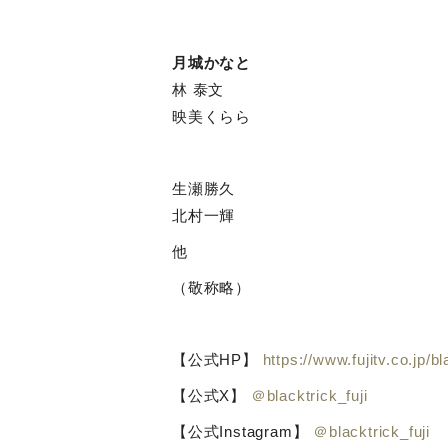
月城かなと
林 泰文
映美くらら
生瀬勝久
北村一輝
他
（敬称略）
【公式
HP
】
https://www.fujitv.co.jp/bl
【公式
X
】
＠
blacktrick_fuji
【公式
Instagram
】
＠
blacktrick_fuji