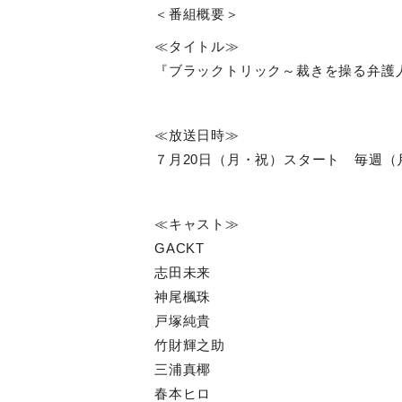
＜番組概要＞
≪タイトル≫
『ブラックトリック～裁きを操る弁護
≪放送日時≫
７月
20
日（月・祝）スタート 毎週（
≪キャスト≫
GACKT
志田未来
神尾楓珠
戸塚純貴
竹財輝之助
三浦真椰
春本ヒロ