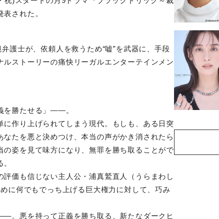
・祝
)
スタートの月
9
ドラマ『ブラックトリック～裁
発表された。
腕弁護士が、依頼人を救うため“嘘”を武器に、手段
ナルストーリーの痛快リーガルエンターテインメン
義を勝たせる」――。
単に作り上げられてしまう現代。もしも、ある日突
あなたを悪と決めつけ、本当の声がかき消されたら
当の姿を見て味方になり、無罪を勝ち取ることがで
る。
の評価も信じない主人公・浦真鷲直人（うらまわし
ために何でもでっち上げる巨大権力に対して、巧み
――。悪を持って正義を勝ち取る、新たなダークヒ