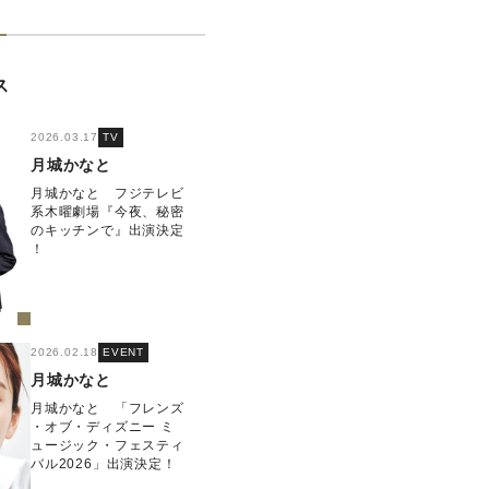
ス
2026.03.17
TV
月城かなと
月城かなと フジテレビ
系木曜劇場『今夜、秘密
のキッチンで』出演決定
！
2026.02.18
EVENT
月城かなと
月城かなと 「フレンズ
・オブ・ディズニー ミ
ュージック・フェスティ
バル2026」出演決定！