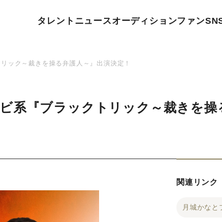
タレント
ニュース
オーディション
ファン
SN
トリック～裁きを操る弁護人～』出演決定！
ビ系『ブラックトリック～裁きを操
関連リンク
月城かなと