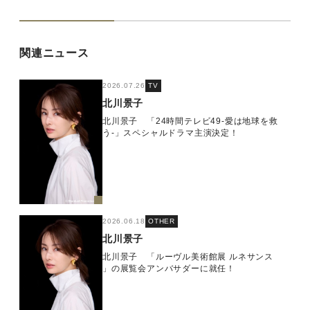
関連ニュース
2026.07.26
TV
北川景子
北川景子 「24時間テレビ49-愛は地球を救
う-」スペシャルドラマ主演決定！
2026.06.18
OTHER
北川景子
北川景子 「ルーヴル美術館展 ルネサンス
」の展覧会アンバサダーに就任！