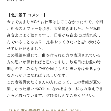
【北川景⼦ コメント】
今まであまりMCのお仕事はしてこなかったので、今回
、司会のオファーを頂き、⼤変驚きました。ただ私⾃
⾝⾳楽はよく聴きますし、⽇頃から⾳楽には慣れ親し
んでいることもあり、是⾮やってみたいと思い受けさ
せていただきました。
この番組を通じて、曲を作られた⽅や表現されている
⽅の思いが伝わればと思いますし、放送⽇はお盆の時
期なので、みんなで何か同じものに思いをはせるよう
なきっかけになればうれしいです。
また⽼若男⼥たくさんの⽅にとって、この番組が夏の
楽しかった思い出の1つになれるよう、私も⼒添えでき
たらと思っています。ぜひ楽しんでご覧ください。
「NHK 夏の⾳楽祭 うたであえたら 2026」