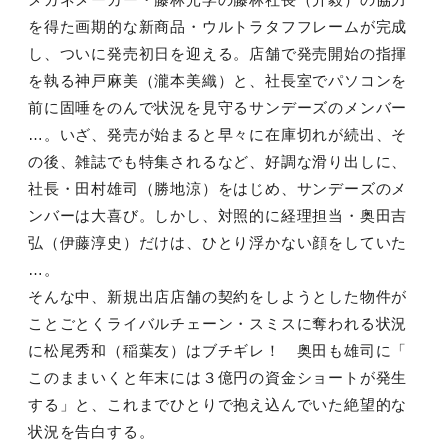
を得た画期的な新商品・ウルトラタフフレームが完成
し、ついに発売初日を迎える。店舗で発売開始の指揮
を執る神戸麻美（瀧本美織）と、社長室でパソコンを
前に固唾をのんで状況を見守るサンデーズのメンバー
…。いざ、発売が始まると早々に在庫切れが続出、そ
の後、雑誌でも特集されるなど、好調な滑り出しに、
社長・田村雄司（勝地涼）をはじめ、サンデーズのメ
ンバーは大喜び。しかし、対照的に経理担当・奥田吉
弘（伊藤淳史）だけは、ひとり浮かない顔をしていた
…。
そんな中、新規出店店舗の契約をしようとした物件が
ことごとくライバルチェーン・スミスに奪われる状況
に松尾秀和（稲葉友）はブチギレ！ 奥田も雄司に「
このままいくと年末には３億円の資金ショートが発生
する」と、これまでひとりで抱え込んでいた絶望的な
状況を告白する。