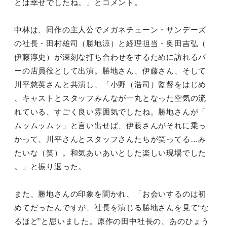
とは幸せでしたね。」とコメント。
中林は、同作の主人公でメガネチェーン・サンデーズ
の社長・田村雄司（勝地涼）と経理担当・奥田吉弘（
伊藤淳史）が深刻な打ち合わせをするために訪れるバ
ーの店員役として出演。勝地さん、伊藤さん、そして
川平慈英さんと共演し、「小野（浩司）監督をはじめ
、キャストとスタッフみんなが一丸となった空気の流
れている、すごく良い雰囲気でしたね。勝地さんが「
ムッムッムッ」と言い出せば、伊藤さんがそれに乗っ
かって、川平さんとスタッフさんたちが笑ってる…み
たいな（笑）。和気あいあいとした楽しい現場でした
。」と振り返った。
また、勝地さんの印象を聞かれ、「お会いするのは初
めてだったんですが、社長を演じる勝地さんを見て“な
るほど”と思いました。原作の田中社長の、あのひょう