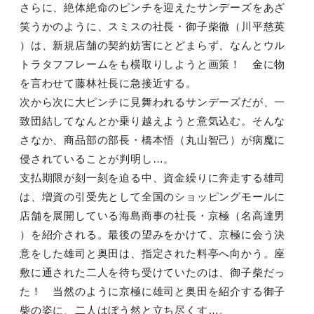
さらに、絶体絶命のピンチを迎えたサンデーズをあざ
笑うかのように、スミスの社長・御子柴徹（川平慈英
）は、新規店舗の契約妨害にとどまらず、なんとウル
トラタフフレームをも横取りしようと画策！ 金に物
を言わせて藤林社長に急接近する。
次から次に大ピンチに見舞われるサンデーズだが、一
致団結してなんとか乗り越えようと意気込む。そんな
さなか、商品部の部長・橋本悟（丸山智己）が病魔に
侵されていることが判明し…。
支払期限が刻一刻を迫る中、資金繰りに奔走する雄司
は、増資の引受先として全国のショッピングモールに
店舗を展開している海島商事の社長・京極（名高達男
）を紹介される。最後の望みをかけて、京極に会う決
意をした雄司と奥田は、指定された料亭へ向かう。座
敷に通された二人を待ち受けていたのは、御子柴だっ
た！ 当然のように京極に雄司と奥田を紹介する御子
柴の姿に、二人はぼう然と立ち尽くす…。