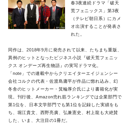
春3夜連続ドラマ「破天
荒フェニックス」第3夜
（テレビ朝日系）にカメ
オ出演することが発表さ
れた。
同作は、2018年9月に発売されて以来、たちまち重版、
異例のヒットとなったビジネス小説『破天荒フェニッ
クス オンデーズ再生物語』の実写ドラマ化。
「note」での連載中からクリエイターエイジェンシー
会社コルクの代表・佐渡島庸平が作品に惚れ込み、幻
冬舎のヒットメーカー・箕輪厚介氏により書籍化が実
現。刊行後、Amazon売れ筋ランキングでは企業部門で
第1位を、日本文学部門でも第1位を記録した実績をも
ち、堀江貴文、西野亮廣、弘兼憲史、村上龍も大絶賛
した、いま、大注目の1冊だ。