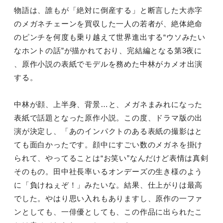
物語は、誰もが「絶対に倒産する」と断言した大赤字
のメガネチェーンを買収した一人の若者が、絶体絶命
のピンチを何度も乗り越えて世界進出する“ウソみたい
なホントの話”が描かれており、完結編となる第3夜に
、原作小説の表紙でモデルを務めた中林がカメオ出演
する。
中林が顔、上半身、背景…と、メガネまみれになった
表紙で話題となった原作小説。この度、ドラマ版の出
演が決定し、「あのインパクトのある表紙の撮影はと
ても面白かったです。顔中にすごい数のメガネを掛け
られて、やってることは“お笑い”なんだけど表情は真剣
そのもの。田中社長率いるオンデーズの生き様のよう
に「負けねぇぞ！」みたいな。結果、仕上がりは最高
でした。やはり思い入れもありますし、原作の一ファ
ンとしても、一俳優としても、この作品に出られたこ