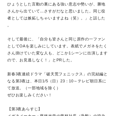
ひょうとした言動の裏にある強い意志や勢いが、勝地
さんから出ていて…さすがだなと思いました。同じ役
者としては嫉妬しちゃいますよね（笑）。」と話した
。
そして最後に、「自分も皆さんと同じ原作の一ファン
としてOAを楽しみにしています。表紙でメガネをたく
さん掛けていた変な人も、どこか1シーンに出演します
ので、お見逃しなく！」とPRした。
新春3夜連続ドラマ「破天荒フェニックス」の完結編と
なる第3夜は、本日1/5（日）23：10～テレビ朝日系に
て放送。（一部地域を除く）
ぜひお楽しみください！
【第3夜あらすじ】
メガネメーカー・藤林光学の藤林社長（升毅）の協力