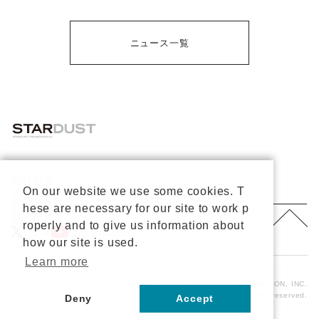
ニュース一覧
会社概要
On our website we use some cookies. T
プライバシーポリシー
重要なお知らせ
hese are necessary for our site to work p
お問い合わせ
About Us
roperly and to give us information about
公式X
公式Youtube
how our site is used.
Learn more
Copyright © 2026 STARDUST PROMOTION, INC.
All rights reserved.
Deny
Accept