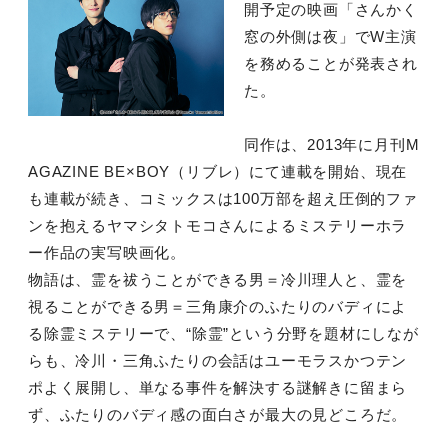
開予定の映画「さんかく
窓の外側は夜」でW主演
を務めることが発表され
た。
同作は、2013年に月刊M
AGAZINE BE×BOY（リブレ）にて連載を開始、現在
も連載が続き、コミックスは100万部を超え圧倒的ファ
ンを抱えるヤマシタトモコさんによるミステリーホラ
ー作品の実写映画化。
物語は、霊を祓うことができる男＝冷川理人と、霊を
視ることができる男＝三角康介のふたりのバディによ
る除霊ミステリーで、“除霊”という分野を題材にしなが
らも、冷川・三角ふたりの会話はユーモラスかつテン
ポよく展開し、単なる事件を解決する謎解きに留まら
ず、ふたりのバディ感の面白さが最大の見どころだ。