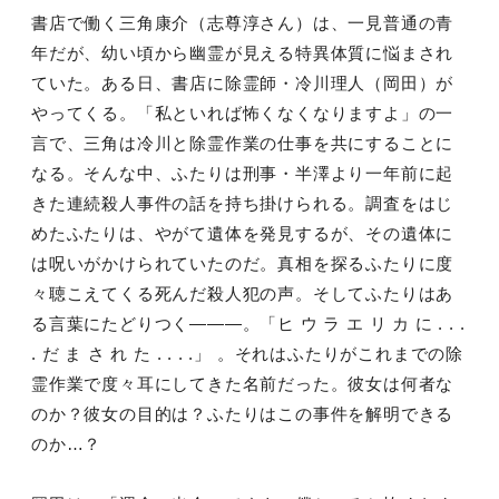
書店で働く三角康介（志尊淳さん）は、一見普通の青
年だが、幼い頃から幽霊が見える特異体質に悩まされ
ていた。ある日、書店に除霊師・冷川理人（岡田）が
やってくる。「私といれば怖くなくなりますよ」の一
言で、三角は冷川と除霊作業の仕事を共にすることに
なる。そんな中、ふたりは刑事・半澤より一年前に起
きた連続殺人事件の話を持ち掛けられる。調査をはじ
めたふたりは、やがて遺体を発見するが、その遺体に
は呪いがかけられていたのだ。真相を探るふたりに度
々聴こえてくる死んだ殺人犯の声。そしてふたりはあ
る言葉にたどりつく―――。「ヒ ウ ラ エ リ カ に . . .
. だ ま さ れ た . . . .」 。それはふたりがこれまでの除
霊作業で度々耳にしてきた名前だった。彼女は何者な
のか？彼女の目的は？ふたりはこの事件を解明できる
のか…？