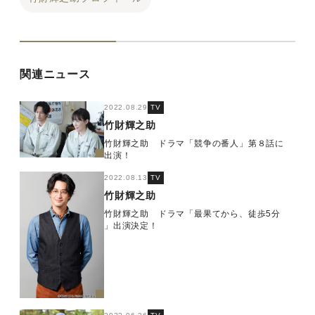
関連ニュース
2022.08.29
TV
竹財輝之助
竹財輝之助 ドラマ「競争の番人」第８話に
出演！
2022.08.13
TV
竹財輝之助
竹財輝之助 ドラマ「最果てから、徒歩5分
」出演決定！