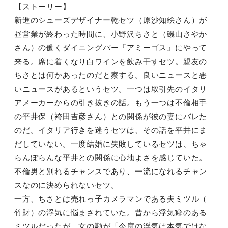
【ストーリー】
新進のシューズデザイナー乾セツ（原沙知絵さん）が
昼営業が終わった時間に、小野沢ちさと（磯山さやか
さん）の働くダイニングバー『アミーゴス』にやって
来る。席に着くなり白ワインを飲み干すセツ。親友の
ちさとは何かあったのだと察する。良いニュースと悪
いニュースがあるというセツ。一つは取引先のイタリ
アメーカーからの引き抜きの話。もう一つは不倫相手
の平井保（袴田吉彦さん）との関係が彼の妻にバレた
のだ。イタリア行きを迷うセツは、その話を平井にま
だしていない。一度結婚に失敗しているセツは、ちゃ
らんぽらんな平井との関係に心地よさを感じていた。
不倫男と別れるチャンスであり、一流になれるチャン
スなのに決められないセツ。
一方、ちさとは売れっ子カメラマンである夫ミツル（
竹財）の浮気に悩まされていた。昔から浮気癖のある
ミツルだったが、女の勘が「今度の浮気は本気ではな