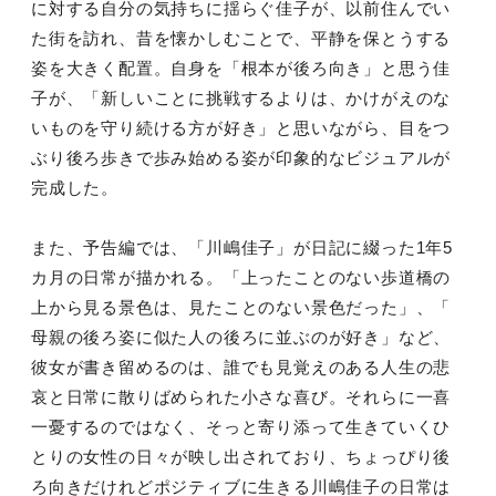
に対する自分の気持ちに揺らぐ佳子が、以前住んでい
た街を訪れ、昔を懐かしむことで、平静を保とうする
姿を大きく配置。自身を「根本が後ろ向き」と思う佳
子が、「新しいことに挑戦するよりは、かけがえのな
いものを守り続ける方が好き」と思いながら、目をつ
ぶり後ろ歩きで歩み始める姿が印象的なビジュアルが
完成した。
また、予告編では、「川嶋佳子」が日記に綴った1年5
カ月の日常が描かれる。「上ったことのない歩道橋の
上から見る景色は、見たことのない景色だった」、「
母親の後ろ姿に似た人の後ろに並ぶのが好き」など、
彼女が書き留めるのは、誰でも見覚えのある人生の悲
哀と日常に散りばめられた小さな喜び。それらに一喜
一憂するのではなく、そっと寄り添って生きていくひ
とりの女性の日々が映し出されており、ちょっぴり後
ろ向きだけれどポジティブに生きる川嶋佳子の日常は