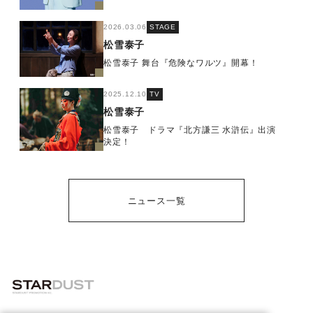
2026.03.06
STAGE
松雪泰子
松雪泰子 舞台『危険なワルツ』開幕！
2025.12.10
TV
松雪泰子
松雪泰子 ドラマ『北方謙三 水滸伝』出演
決定！
ニュース一覧