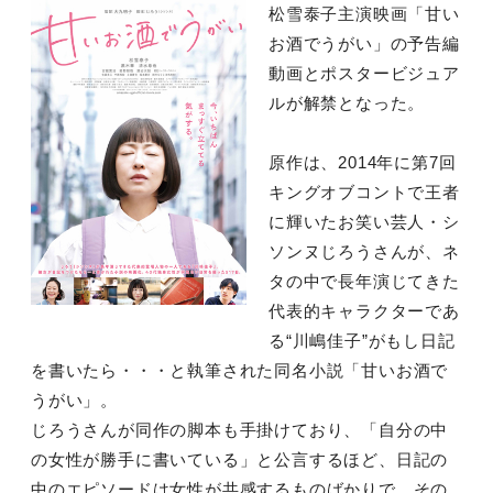
松雪泰子主演映画「甘い
お酒でうがい」の予告編
動画とポスタービジュア
ルが解禁となった。
原作は、2014年に第7回
キングオブコントで王者
に輝いたお笑い芸人・シ
ソンヌじろうさんが、ネ
タの中で長年演じてきた
代表的キャラクターであ
る“川嶋佳子”がもし日記
を書いたら・・・と執筆された同名小説「甘いお酒で
うがい」。
じろうさんが同作の脚本も手掛けており、「自分の中
の女性が勝手に書いている」と公言するほど、日記の
中のエピソードは女性が共感するものばかりで、その