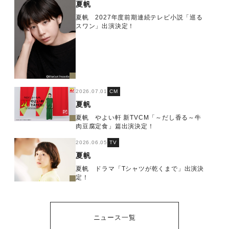
夏帆
夏帆 2027年度前期連続テレビ小説「巡る
スワン」出演決定！
2026.07.01
CM
夏帆
夏帆 やよい軒 新TVCM「～だし香る～牛
肉豆腐定食」篇出演決定！
2026.06.05
TV
夏帆
夏帆 ドラマ「Tシャツが乾くまで」出演決
定！
ニュース一覧