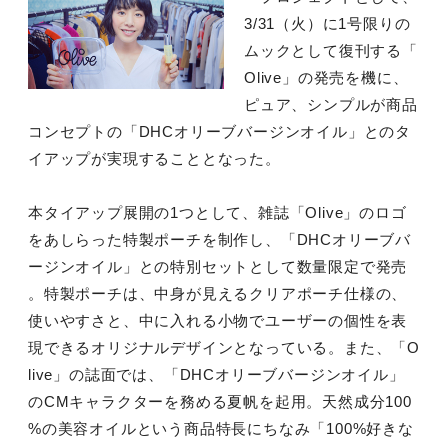
3/31（火）に1号限りの
ムックとして復刊する「
Olive」の発売を機に、
ピュア、シンプルが商品
コンセプトの「DHCオリーブバージンオイル」とのタ
イアップが実現することとなった。
本タイアップ展開の1つとして、雑誌「Olive」のロゴ
をあしらった特製ポーチを制作し、「DHCオリーブバ
ージンオイル」との特別セットとして数量限定で発売
。特製ポーチは、中身が見えるクリアポーチ仕様の、
使いやすさと、中に入れる小物でユーザーの個性を表
現できるオリジナルデザインとなっている。また、「O
live」の誌面では、「DHCオリーブバージンオイル」
のCMキャラクターを務める夏帆を起用。天然成分100
%の美容オイルという商品特長にちなみ「100%好きな