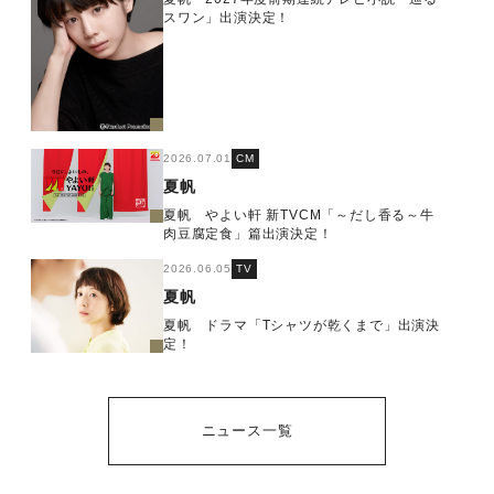
スワン」出演決定！
2026.07.01
CM
夏帆
夏帆 やよい軒 新TVCM「～だし香る～牛
肉豆腐定食」篇出演決定！
2026.06.05
TV
夏帆
夏帆 ドラマ「Tシャツが乾くまで」出演決
定！
ニュース一覧