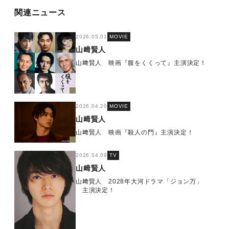
関連ニュース
2026.05.01
MOVIE
山﨑賢人
山﨑賢人 映画『腹をくくって』主演決定！
2026.04.20
MOVIE
山﨑賢人
山﨑賢人 映画『殺人の門』主演決定！
2026.04.09
TV
山﨑賢人
山﨑賢人 2028年大河ドラマ「ジョン万」
主演決定！