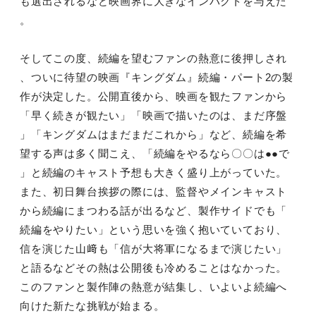
も選出されるなど映画界に大きなインパクトを与えた
。
そしてこの度、続編を望むファンの熱意に後押しされ
、ついに待望の映画『キングダム』続編・パート2の製
作が決定した。公開直後から、映画を観たファンから
「早く続きが観たい」「映画で描いたのは、まだ序盤
」「キングダムはまだまだこれから」など、続編を希
望する声は多く聞こえ、「続編をやるなら〇〇は●●で
」と続編のキャスト予想も大きく盛り上がっていた。
また、初日舞台挨拶の際には、監督やメインキャスト
から続編にまつわる話が出るなど、製作サイドでも「
続編をやりたい」という思いを強く抱いていており、
信を演じた山﨑も「信が大将軍になるまで演じたい」
と語るなどその熱は公開後も冷めることはなかった。
このファンと製作陣の熱意が結集し、いよいよ続編へ
向けた新たな挑戦が始まる。