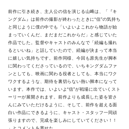
前作に引き続き、主人公の信を演じる山﨑は、「『キ
ングダム』は前作の撮影が終わったときに“信”の気持ち
と同じように僕の中でも「いよいよこれから物語が始
まっていくんだ、まだまだこれからだ」と感じていた
作品でした。監督やキャストのみんなで「続編も撮れ
るといいね」と話していたので、続編が決まって本当
に嬉しい気持ちです。前作同様、今回も原先生が脚本
に関わってくださっているので、いちキングダムファ
ンとしても、映画に関わる役者としても、本当にワク
ワクするような、期待を裏切らない熱い脚本になって
います。本作では、いよいよ“信”が戦場に出ていくスト
ーリーが展開されます。前作よりも成長した姿を皆さ
んにみていただけるように、そして、前作を超える面
白い作品にできるように、キャスト・スタッフ一同頑
張りますので、完成を楽しみにしていてください！！
」とコメントを寄せた。