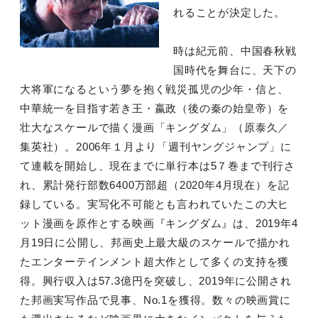
れることが決定した。
時は紀元前、中国春秋戦
国時代を舞台に、天下の
大将軍になるという夢を抱く戦災孤児の少年・信と、
中華統一を目指す若き王・嬴政（後の秦の始皇帝）を
壮大なスケールで描く漫画「キングダム」（原泰久／
集英社）。2006年１月より「週刊ヤングジャンプ」に
て連載を開始し、現在までに単行本は5７巻まで刊行さ
れ、累計発行部数6400万部超（2020年4月現在）を記
録している。実写化不可能とも言われていたこの大ヒ
ット漫画を原作とする映画『キングダム』は、2019年4
月19日に公開し、邦画史上最大級のスケールで描かれ
たエンターテインメント超大作として多くの支持を獲
得。興行収入は57.3億円を突破し、2019年に公開され
た邦画実写作品で見事、No.1を獲得。数々の映画賞に