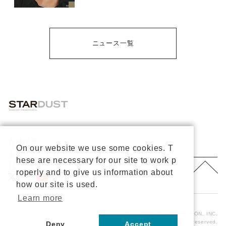
ニュース一覧
会社概要
On our website we use some cookies. T
プライバシーポリシー
重要なお知らせ
hese are necessary for our site to work p
お問い合わせ
About Us
roperly and to give us information about
公式X
公式Youtube
how our site is used.
Learn more
Copyright © 2026 STARDUST PROMOTION, INC.
All rights reserved.
Deny
Accept