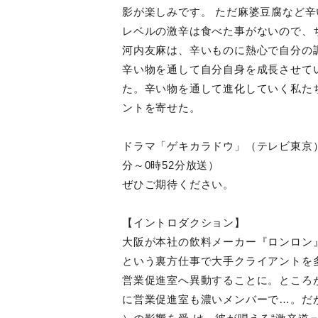
影が楽しみです。 ただ麻婆豆腐など
レベルの激辛は食べた事がないので、
河内友麻は、辛いものに熱心で自分の
辛い物を通して自分自身を成長させて
た。辛い物を通して進化していく私た
ントを寄せた。
ドラマ「ゲキカラドウ」（テレビ東京）は
分～0時52分放送）
ぜひご期待ください。
【イントロダクション】
大阪が本社の飲料メーカー『ロンロン
という裏方仕事で大⼿クライアントを
営業促進室へ異動することに。ところ
に営業促進室も濃いメンバーで…。だ