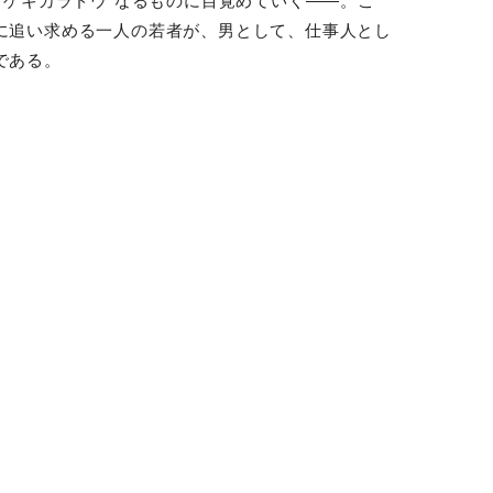
＝ゲキカラドウ”なるものに目覚めていく――。こ
に追い求める一人の若者が、男として、仕事人とし
である。