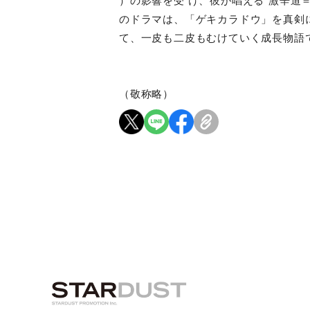
）の影響を受 け、彼が唱える“激辛道
のドラマは、「ゲキカラドウ」を真剣
て、一皮も二皮もむけていく成長物語
（敬称略）