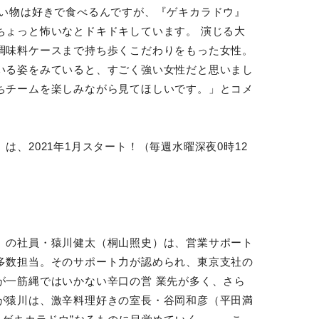
辛い物は好きで食べるんですが、『ゲキカラドウ』
ちょっと怖いなとドキドキしています。 演じる大
調味料ケースまで持ち歩くこだわりをもった⼥性。
いる姿をみていると、すごく強い⼥性だと思いまし
ちチームを楽しみながら見てほしいです。」とコメ
、2021年1月スタート！（毎週水曜深夜0時12
』の社員・猿川健太（桐山照史）は、営業サポート
多数担当。そのサポート力が認められ、東京支社の
が⼀筋縄ではいかない辛口の営 業先が多く、さら
が猿川は、激辛料理好きの室長・⾕岡和彦（平⽥満