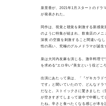
泉里香が、2021年1月スタートのド
が発表された。
同作は、視覚と聴覚を刺激する新感覚
のように特集が組まれ、飲食店のメニ
深夜 の空腹を刺激すること間違いな
性の高い、究極のグルメドラマが誕生
泉は⼤河内友⿇を演じる。激辛料理で“
を求める“エロ辛い”美⼥という役どこ
出演にあたって泉は、「『ゲキカラド
です』と聞いていたので、どんなドラ
だなと。ストイックさに驚きました（
が空きすぎてしまって途中で中断して
たね。辛さと食べたくなる感じが本を