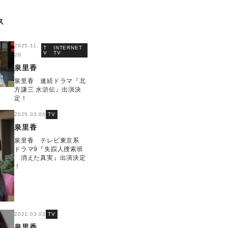
ス
2025.11.
T
INTERNET
V
TV
28
泉里香
泉里香 連続ドラマ『北
方謙三 水滸伝』出演決
定！
2025.03.06
TV
泉里香
泉里香 テレビ東京系
ドラマ9『失踪人捜索班
消えた真実』出演決定
！
2021.03.03
TV
泉里香