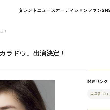
タレント
ニュース
オーディション
ファン
SN
決定！
カラドウ」出演決定！
関連リンク
泉里香プロ