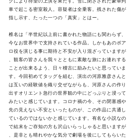
グにより待望の上演を果たす。雪に閉ざされた豪華列
車で起こる密室殺人。容疑者は全乗客。残された傷が
指し示す、たった一つの「真実」とはー。
椎名は「半世紀以上前に書かれた物語にも関わらず、
今なお世界中で支持されている作品。しかもあのポア
ロ役を演じる事に期待と不安が入り混ざっていますが
、観客の皆さんを我々とともに素敵な旅にお連れする
ことが出来るよう、日々稽古に励みたいと思っていま
す。今回初めてタッグを組む、演出の河原雅彦さんと
は互いの経験値を織り交ぜながらも、河原さんの作り
出すオリエント急行の世界観の中にどっぷりと浸って
みたいと感じています。コロナ禍の今、その閉塞感や
先の見えない不安といったものが、この作品に共通し
ているのではないかと感じています。有名な小説なの
で結末をご存知の方も沢山いらっしゃると思いますが
、是非とも晴れやかな気分で劇場を後にしてもらいた