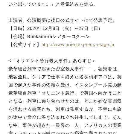
いと思っています。」と意気込みを語る。
出演者、公演概要は後日公式サイトにて発表予定。
【日時】2020年12月8日（火）～27日（日）
【会場】Bunkamuraシアターコクーン
【公式サイト】
http://www.orientexpress-stage.jp
<「オリエント急行殺人事件」あらすじ＞
豪華寝台列車で起きた密室殺人事件――。容疑者は、
乗客全員。シリアで仕事を終えた名探偵ポアロは、英
国で起きた事件の依頼を受け、イスタンブール発の超
豪華寝台列車「オリエント急行」で英国へ向かうこと
となる。列車に乗り合わせたのは、どこか妙な雰囲気
を漂わせる乗客たち。列車は発車するが、不幸にも旅
の途中で雪崩に巻き込まれ立ち往生してしまう。そん
な中、事件が起きたー乗客の一人、アメリカ人の実業
家・ラチェットが鍵のかかった寝室で殺されたのだ。