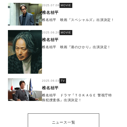
2025.07.08
MOVIE
椎名桔平
椎名桔平 映画『スペシャルズ』出演決定！
2025.06.20
MOVIE
椎名桔平
椎名桔平 映画『港のひかり』出演決定！
2025.06.03
TV
椎名桔平
椎名桔平 ドラマ『ＴＯＫＡＧＥ 警視庁特
殊犯捜査係』出演決定！
ニュース一覧