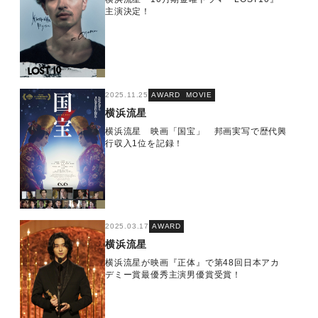
主演決定！
2025.11.25
AWARD
MOVIE
横浜流星
横浜流星 映画「国宝」 邦画実写で歴代興
行収入1位を記録！
2025.03.17
AWARD
横浜流星
横浜流星が映画『正体』で第48回日本アカ
デミー賞最優秀主演男優賞受賞！