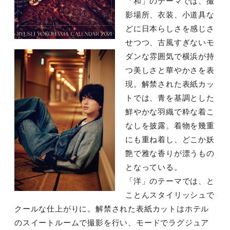
「和」のテーマでは、撮
影場所、衣装、小道具な
どに日本らしさを感じさ
せつつ、古風すぎないモ
ダンな雰囲気で横浜が持
つ美しさと華やかさを表
現。解禁された表紙カッ
トでは、青を基調とした
鮮やかな羽織で粋な着こ
なしを披露。着物を幾重
にも重ね着し、どこか妖
艶で雅な香りが漂うもの
となっている。
「洋」のテーマでは、と
ことんスタイリッシュで
クールな仕上がりに。解禁された表紙カットはホテル
のスイートルームで撮影を行い、モードでラグジュア