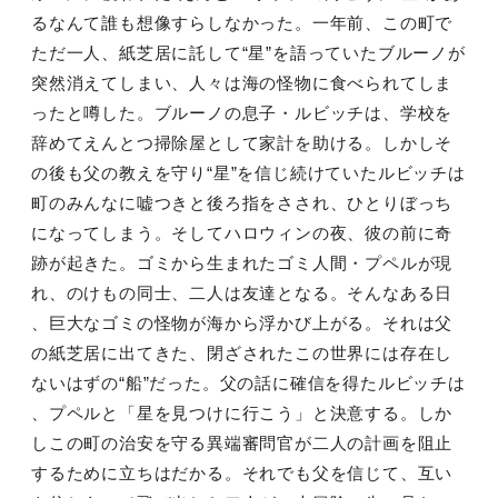
るなんて誰も想像すらしなかった。一年前、この町で
ただ一人、紙芝居に託して“星”を語っていたブルーノが
突然消えてしまい、人々は海の怪物に食べられてしま
ったと噂した。ブルーノの息子・ルビッチは、学校を
辞めてえんとつ掃除屋として家計を助ける。しかしそ
の後も父の教えを守り“星”を信じ続けていたルビッチは
町のみんなに嘘つきと後ろ指をさされ、ひとりぼっち
になってしまう。そしてハロウィンの夜、彼の前に奇
跡が起きた。ゴミから生まれたゴミ人間・プペルが現
れ、のけもの同士、二人は友達となる。そんなある日
、巨大なゴミの怪物が海から浮かび上がる。それは父
の紙芝居に出てきた、閉ざされたこの世界には存在し
ないはずの“船”だった。父の話に確信を得たルビッチは
、プペルと「星を見つけに行こう」と決意する。しか
しこの町の治安を守る異端審問官が二人の計画を阻止
するために立ちはだかる。それでも父を信じて、互い