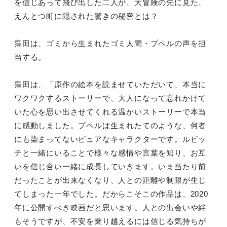
を信じあって飛び出した二人が、大冒険の先に見た、
えんとつ町に隠された驚きの秘密とは？
窪田は、ゴミから生まれたゴミ人間・プペルの声を担
当する。
窪田は、「原作の絵本を読ませていただいて、本当に
ワクワクするストーリーで、大人になって忘れかけて
いた心を思い出させてくれる温かいストーリーで本当
に感動しました。プペルは生まれたてのような、何者
にも染まってないピュアなキャラクターです。ルビッ
チと一緒にいることで様々な感情や言葉を知り、お互
いを信じ合い一緒に成長していきます。いま当たり前
だったことが出来なくなり、人との距離や制限が生じ
てしまった一年でした。だからこそこの作品は、2020
年に公開すべき映画だと思います。人との出会いや絆
もそうですが、不安を乗り越えるには信じる気持ちが