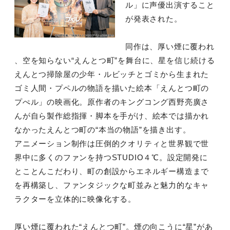
ル」に声優出演すること
が発表された。
同作は、厚い煙に覆われ
、空を知らない“えんとつ町”を舞台に、星を信じ続ける
えんとつ掃除屋の少年・ルビッチとゴミから生まれた
ゴミ人間・プペルの物語を描いた絵本「えんとつ町の
プぺル」の映画化。原作者のキングコング西野亮廣さ
んが自ら製作総指揮・脚本を手がけ、絵本では描かれ
なかったえんとつ町の“本当の物語”を描き出す。
アニメーション制作は圧倒的クオリティと世界観で世
界中に多くのファンを持つSTUDIO４℃。設定開発に
とことんこだわり、町の創設からエネルギー構造まで
を再構築し、ファンタジックな町並みと魅力的なキャ
ラクターを立体的に映像化する。
厚い煙に覆われた“えんとつ町”。煙の向こうに“星”があ