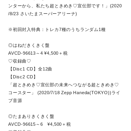
ンターから、私たち超ときめき♡宣伝部です！」(2020
/8/23 さいたまスーパーアリーナ)
※初回封入特典：トレカ7種のうちランダム1種
◎はねだきくきく盤
AVCD-96613～4 ¥4,500＋税
♡収録曲♡
【Disc1 CD】全12曲
【Disc2 CD】
「超ときめき♡宣伝部の未来へつながる超ときめき♡
コースター」 (2020/7/18 Zepp Haneda(TOKYO))ライ
ブ音源
◎たまありきくきく盤
AVCD-96615～6 ¥4,500＋税