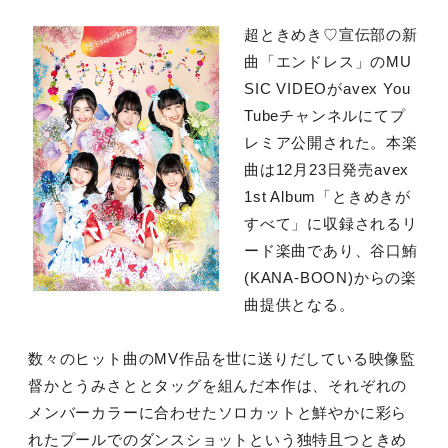
超ときめき♡宣伝部の新
曲「エンドレス」のMU
SIC VIDEOがavex You
Tubeチャンネルにてプ
レミア公開された。本楽
曲は12月23日発売avex
1st Album「ときめきが
すべて」に収録されるリ
ード楽曲であり、谷口鮪
(KANA-BOON)からの楽
曲提供となる。
数々のヒット曲のMV作品を世に送りだしている映像監
督かとうみさととタッグを組んだ本作は、それぞれの
メンバーカラーに合わせたソロカットと鮮やかに彩ら
れたプールでのダンスショットという独特且つときめ