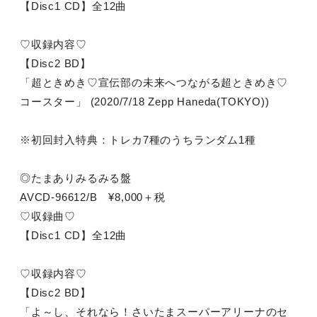
【Disc1 CD】全12曲
♡収録内容♡
【Disc2 BD】
「超ときめき♡宣伝部の未来へつながる超ときめき♡
コースター」 (2020/7/18 Zepp Haneda(TOKYO))
※初回封入特典：トレカ7種のうちランダム1種
◎たまありみるみる盤
AVCD-96612/B ¥8,000＋税
♡収録曲♡
【Disc1 CD】全12曲
♡収録内容♡
【Disc2 BD】
「よ～し、それなら！さいたまスーパーアリーナのセ