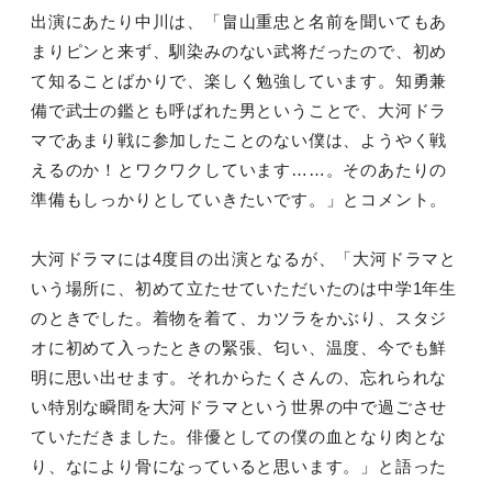
出演にあたり中川は、「畠山重忠と名前を聞いてもあ
まりピンと来ず、馴染みのない武将だったので、初め
て知ることばかりで、楽しく勉強しています。知勇兼
備で武士の鑑とも呼ばれた男ということで、大河ドラ
マであまり戦に参加したことのない僕は、ようやく戦
えるのか！とワクワクしています……。そのあたりの
準備もしっかりとしていきたいです。」とコメント。
大河ドラマには4度目の出演となるが、「大河ドラマと
いう場所に、初めて立たせていただいたのは中学1年生
のときでした。着物を着て、カツラをかぶり、スタジ
オに初めて入ったときの緊張、匂い、温度、今でも鮮
明に思い出せます。それからたくさんの、忘れられな
い特別な瞬間を大河ドラマという世界の中で過ごさせ
ていただきました。俳優としての僕の血となり肉とな
り、なにより骨になっていると思います。」と語った