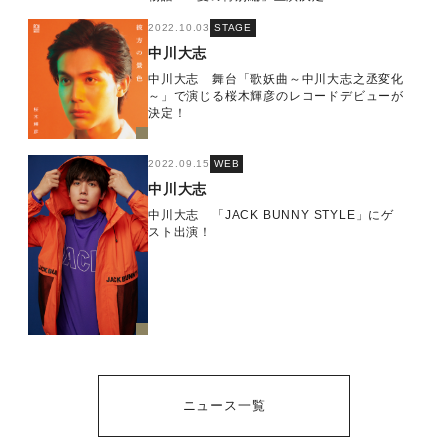
2022.10.03
STAGE
中川大志
中川大志 舞台「歌妖曲～中川大志之丞変化
～」で演じる桜木輝彦のレコードデビューが
決定！
2022.09.15
WEB
中川大志
中川大志 「JACK BUNNY STYLE」にゲ
スト出演！
ニュース一覧