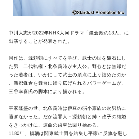
中川大志が2022年NHK大河ドラマ「鎌倉殿の13人」に
出演することが発表された。
同作は、源頼朝にすべてを学び、武士の世を盤石にし
た男 二代執権・北条義時が主人公。野心とは無縁だ
った若者は、いかにして武士の頂点に上り詰めたのか
、新都鎌倉を舞台に繰り広げられるパワーゲームが、
三谷幸喜氏の脚本により描かれる。
平家隆盛の世、北条義時は伊豆の弱小豪族の次男坊に
過ぎなかった。だが流罪人・源頼朝と姉・政子の結婚
をきっかけに、運命の歯車は回り始める。
1180年、頼朝は関東武士団を結集し平家に反旗を翻し