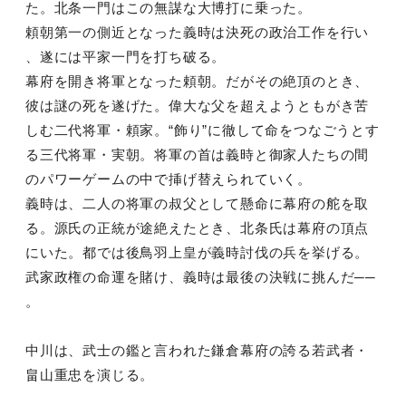
た。北条一門はこの無謀な大博打に乗った。
頼朝第一の側近となった義時は決死の政治工作を行い
、遂には平家一門を打ち破る。
幕府を開き将軍となった頼朝。だがその絶頂のとき、
彼は謎の死を遂げた。偉大な父を超えようともがき苦
しむ二代将軍・頼家。“飾り”に徹して命をつなごうとす
る三代将軍・実朝。将軍の首は義時と御家人たちの間
のパワーゲームの中で挿げ替えられていく。
義時は、二人の将軍の叔父として懸命に幕府の舵を取
る。源氏の正統が途絶えたとき、北条氏は幕府の頂点
にいた。都では後鳥羽上皇が義時討伐の兵を挙げる。
武家政権の命運を賭け、義時は最後の決戦に挑んだ──
。
中川は、武士の鑑と言われた鎌倉幕府の誇る若武者・
畠山重忠を演じる。