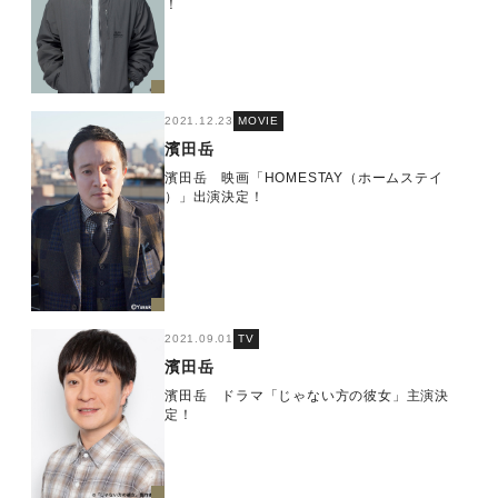
！
2021.12.23
MOVIE
濱田岳
濱田岳 映画「HOMESTAY（ホームステイ
）」出演決定！
2021.09.01
TV
濱田岳
濱田岳 ドラマ「じゃない方の彼女」主演決
定！