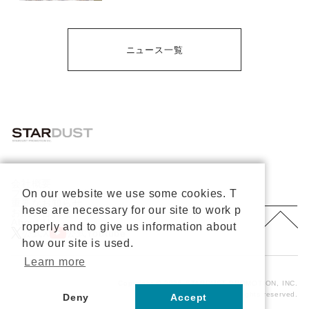
ニュース一覧
会社概要
On our website we use some cookies. T
プライバシーポリシー
重要なお知らせ
hese are necessary for our site to work p
お問い合わせ
About Us
roperly and to give us information about
公式X
公式Youtube
how our site is used.
Learn more
Copyright © 2026 STARDUST PROMOTION, INC.
All rights reserved.
Deny
Accept