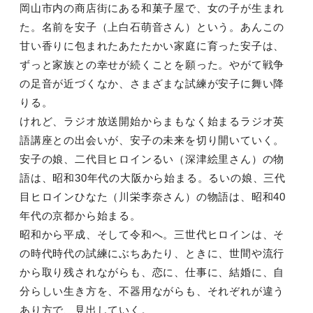
岡山市内の商店街にある和菓子屋で、女の子が生まれ
た。名前を安子（上白石萌音さん）という。あんこの
甘い香りに包まれたあたたかい家庭に育った安子は、
ずっと家族との幸せが続くことを願った。やがて戦争
の足音が近づくなか、さまざまな試練が安子に舞い降
りる。
けれど、ラジオ放送開始からまもなく始まるラジオ英
語講座との出会いが、安子の未来を切り開いていく。
安子の娘、二代目ヒロインるい（深津絵里さん）の物
語は、昭和30年代の大阪から始まる。るいの娘、三代
目ヒロインひなた（川栄李奈さん）の物語は、昭和40
年代の京都から始まる。
昭和から平成、そして令和へ。三世代ヒロインは、そ
の時代時代の試練にぶちあたり、ときに、世間や流行
から取り残されながらも、恋に、仕事に、結婚に、自
分らしい生き方を、不器用ながらも、それぞれが違う
あり方で、見出していく。