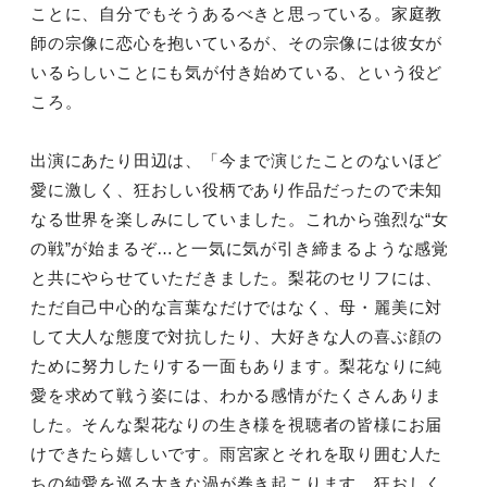
ことに、自分でもそうあるべきと思っている。家庭教
師の宗像に恋心を抱いているが、その宗像には彼女が
いるらしいことにも気が付き始めている、という役ど
ころ。
出演にあたり田辺は、「今まで演じたことのないほど
愛に激しく、狂おしい役柄であり作品だったので未知
なる世界を楽しみにしていました。これから強烈な“女
の戦”が始まるぞ…と一気に気が引き締まるような感覚
と共にやらせていただきました。梨花のセリフには、
ただ自己中心的な言葉なだけではなく、母・麗美に対
して大人な態度で対抗したり、大好きな人の喜ぶ顔の
ために努力したりする一面もあります。梨花なりに純
愛を求めて戦う姿には、わかる感情がたくさんありま
した。そんな梨花なりの生き様を視聴者の皆様にお届
けできたら嬉しいです。雨宮家とそれを取り囲む人た
ちの純愛を巡る大きな渦が巻き起こります。狂おしく