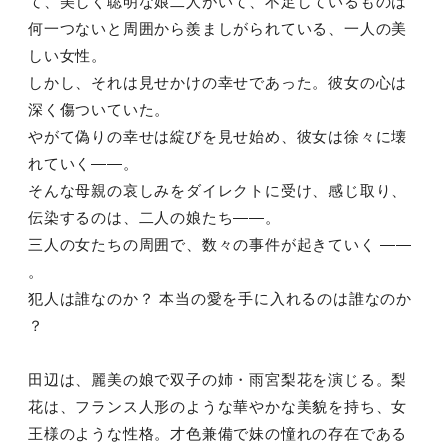
て、美しく聡明な娘二人がいて、不足しているものは
何一つないと周囲から羨ましがられている、一人の美
しい女性。
しかし、それは見せかけの幸せであった。彼女の心は
深く傷ついていた。
やがて偽りの幸せは綻びを見せ始め、彼女は徐々に壊
れていく――。
そんな母親の哀しみをダイレクトに受け、感じ取り、
伝染するのは、二人の娘たち――。
三人の女たちの周囲で、数々の事件が起きていく ――
。
犯人は誰なのか？ 本当の愛を手に入れるのは誰なのか
？
田辺は、麗美の娘で双子の姉・雨宮梨花を演じる。梨
花は、フランス人形のような華やかな美貌を持ち、女
王様のような性格。才色兼備で妹の憧れの存在である