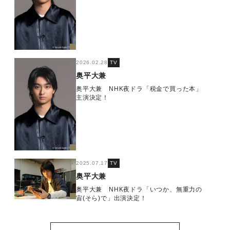
2026.02.28
TV
奥平大兼
奥平大兼 NHK夜ドラ「税金で買った本」
主演決定！
2025.07.17
TV
奥平大兼
奥平大兼 NHK夜ドラ「いつか、無重力の
宙(そら)で」出演決定！