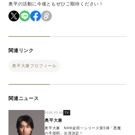
奥平の活動に今後ともぜひご期待ください！
関連リンク
奥平大兼プロフィール
関連ニュース
2026.03.06
TV
奥平大兼
奥平大兼 NHK金田一シリーズ第5弾「悪魔
の手毬唄」出演決定！