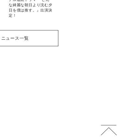
な綺麗な朝日より沈む夕
日を僕は推す。』出演決
定！
ニュース一覧