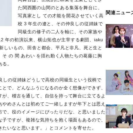
た関西圏の山間のとある集落を舞台に、
関連ニュー
写真家とし ての才能を開花させていく高
校 3 年生の遼と、その仲良しの従姉妹で
同級生の修子の二人を軸に、その家族や
2 年の初演以来、横山拓也が主宰する劇団、iaku
と新しいもの、田舎と都会、平凡と非凡、死と生と
そ の 間 あわい を揺れ動く人物たちの葛藤に胸
ある。
仲良しの従姉妹どうしで高校の同級生という役柄で
ことで、どんなふうになるのか全く想像ができず、
すが、稽古を通して、自信を持って舞台に立てるよ
あやめさんとは初めてご一緒しますが年下とは思え
方で、役のイメージにぴったりだな、と思いました
な子ですが、複雑な気持ちを抱く場面もあるので、
きたいなと思います。」とコメントを寄せた。