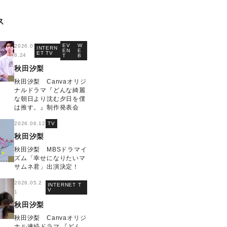
ス
EV
W
2026.0
INTERN
EN
E
ET TV
6.24
T
B
秋田汐梨
秋田汐梨 Canvaオリジ
ナルドラマ『どんな綺麗
な朝日より沈む夕日を僕
は推す。』制作発表会
2026.06.12
TV
秋田汐梨
秋田汐梨 MBSドラマイ
ズム「幸せになりたいマ
サムネ君」出演決定！
2026.05.2
INTERNET T
V
1
秋田汐梨
秋田汐梨 Canvaオリジ
ナル連続ドラマ 『どん