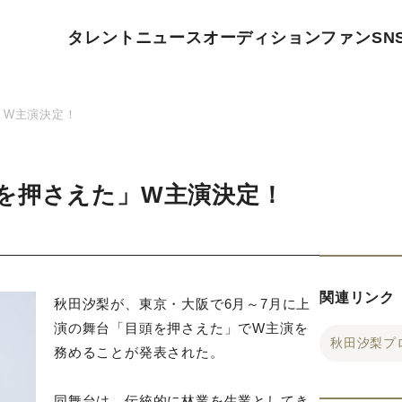
タレント
ニュース
オーディション
ファン
SN
」W主演決定！
を押さえた」W主演決定！
関連リンク
秋田汐梨が、東京・大阪で6月～7月に上
演の舞台「目頭を押さえた」でW主演を
秋田汐梨プ
務めることが発表された。
同舞台は、伝統的に林業を生業としてき