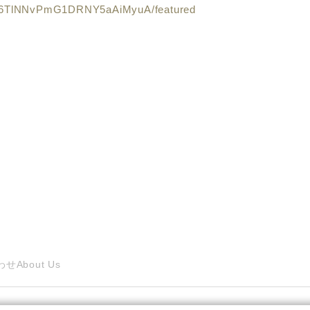
UC6TlNNvPmG1DRNY5aAiMyuA/featured
わせ
About Us