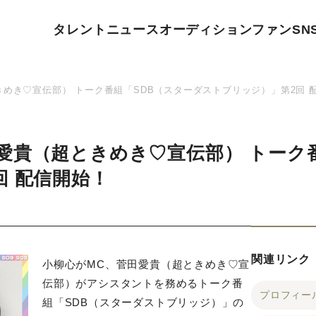
タレント
ニュース
オーディション
ファン
SN
めき♡宣伝部） トーク番組「SDB（スターダストブリッジ）」第2回 
愛貴（超ときめき♡宣伝部） トーク
回 配信開始！
関連リンク
小柳心がMC、菅田愛貴（超ときめき♡宣
伝部）がアシスタントを務めるトーク番
プロフィー
組「SDB（スターダストブリッジ）」の