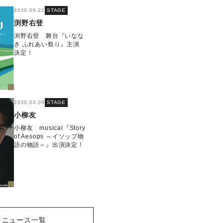
2026.06.22
STAGE
渕野右登
渕野右登 舞台『いなな
き ふれあい祭り』主演
決定！
2026.04.09
STAGE
小柳友
小柳友 musical『Story
of Aesops ～イソップ物
語の物語～』出演決定！
ニュース一覧