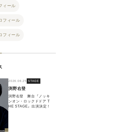
フィール
ロフィール
ロフィール
ス
2026.06.25
STAGE
渕野右登
渕野右登 舞台『ノッキ
ンオン・ロックドドア T
HE STAGE』出演決定！