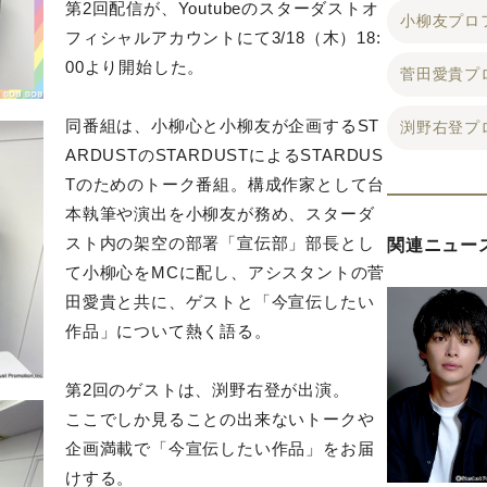
第2回配信が、Youtubeのスターダストオ
小柳友プロ
フィシャルアカウントにて3/18（木）18:
00より開始した。
菅田愛貴プ
同番組は、小柳心と小柳友が企画するST
渕野右登プ
ARDUSTのSTARDUSTによるSTARDUS
Tのためのトーク番組。構成作家として台
本執筆や演出を小柳友が務め、スターダ
スト内の架空の部署「宣伝部」部長とし
関連ニュー
て小柳心をMCに配し、アシスタントの菅
田愛貴と共に、ゲストと「今宣伝したい
作品」について熱く語る。
第2回のゲストは、渕野右登が出演。
ここでしか見ることの出来ないトークや
企画満載で「今宣伝したい作品」をお届
けする。