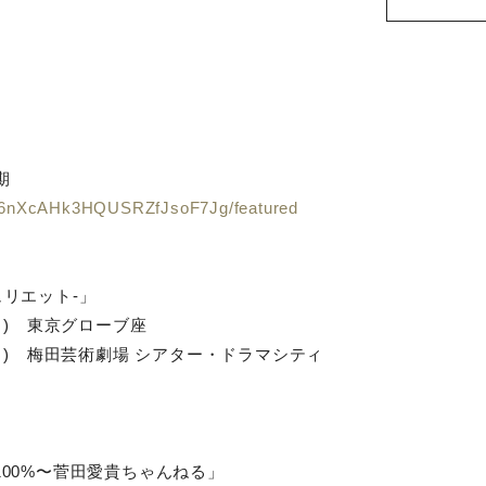
」
期
UC6nXcAHk3HQUSRZfJsoF7Jg/featured
とジュリエット-」
(日) 東京グローブ座
日(日) 梅田芸術劇場 シアター・ドラマシティ
ル100%〜菅田愛貴ちゃんねる」