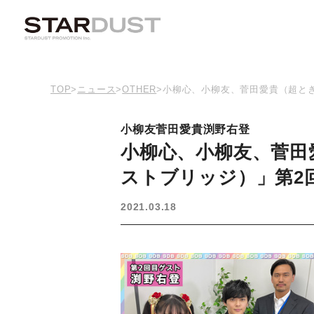
TOP
>
ニュース
>
OTHER
>
小柳心、小柳友、菅田愛貴（超とき
小柳友
菅田愛貴
渕野右登
小柳心、小柳友、菅田
ストブリッジ）」第2
2021.03.18