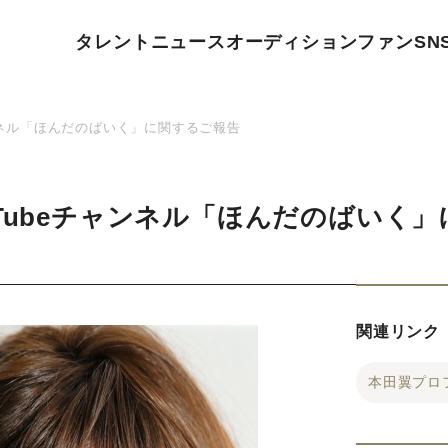
タレント
ニュース
オーディション
ファン
SN
ンネル「ほんだのばいく」に関するご報告
uTubeチャンネル「ほんだのばいく
関連リンク
本田翼プロ