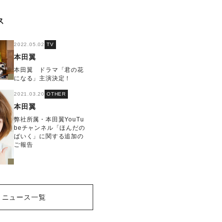
ス
2022.05.02
TV
本田翼
本田翼 ドラマ「君の花
になる」主演決定！
2021.03.20
OTHER
本田翼
弊社所属・本田翼YouTu
beチャンネル「ほんだの
ばいく」に関する追加の
ご報告
ニュース一覧