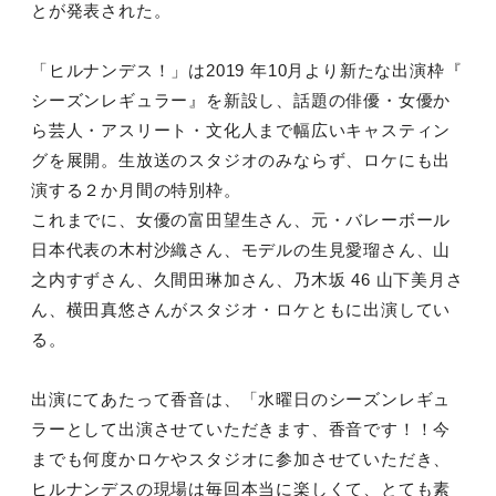
とが発表された。
「ヒルナンデス！」は2019 年10月より新たな出演枠『
シーズンレギュラー』を新設し、話題の俳優・女優か
ら芸人・アスリート・文化人まで幅広いキャスティン
グを展開。生放送のスタジオのみならず、ロケにも出
演する２か月間の特別枠。
これまでに、女優の富田望生さん、元・バレーボール
日本代表の木村沙織さん、モデルの生見愛瑠さん、山
之内すずさん、久間田琳加さん、乃木坂 46 山下美月さ
ん、横田真悠さんがスタジオ・ロケともに出演してい
る。
出演にてあたって香音は、「水曜日のシーズンレギュ
ラーとして出演させていただきます、香音です！！今
までも何度かロケやスタジオに参加させていただき、
ヒルナンデスの現場は毎回本当に楽しくて、とても素