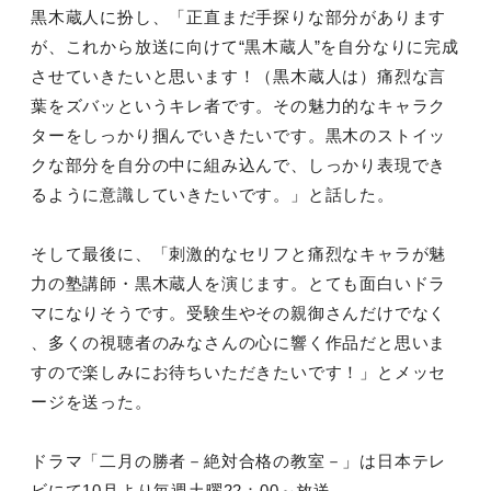
黒木蔵人に扮し、「正直まだ手探りな部分があります
が、これから放送に向けて“黒木蔵人”を自分なりに完成
させていきたいと思います！（黒木蔵人は）痛烈な言
葉をズバッというキレ者です。その魅力的なキャラク
ターをしっかり掴んでいきたいです。黒木のストイッ
クな部分を自分の中に組み込んで、しっかり表現でき
るように意識していきたいです。」と話した。
そして最後に、「刺激的なセリフと痛烈なキャラが魅
力の塾講師・黒木蔵人を演じます。とても面白いドラ
マになりそうです。受験生やその親御さんだけでなく
、多くの視聴者のみなさんの心に響く作品だと思いま
すので楽しみにお待ちいただきたいです！」とメッセ
ージを送った。
ドラマ「二月の勝者－絶対合格の教室－」は日本テレ
ビにて10月より毎週土曜22：00～放送。