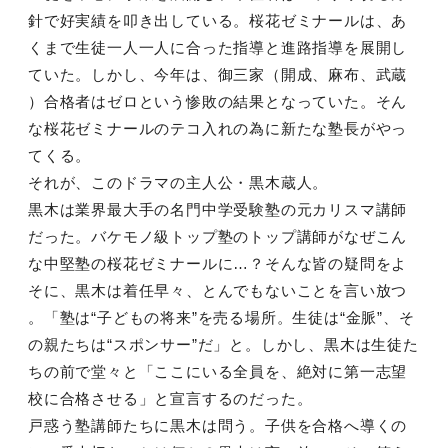
針で好実績を叩き出している。桜花ゼミナールは、あ
くまで生徒一人一人に合った指導と進路指導を展開し
ていた。しかし、今年は、御三家（開成、麻布、武蔵
）合格者はゼロという惨敗の結果となっていた。そん
な桜花ゼミナールのテコ入れの為に新たな塾長がやっ
てくる。
それが、このドラマの主人公・黒木蔵人。
黒木は業界最大手の名門中学受験塾の元カリスマ講師
だった。バケモノ級トップ塾のトップ講師がなぜこん
な中堅塾の桜花ゼミナールに…？そんな皆の疑問をよ
そに、黒木は着任早々、とんでもないことを言い放つ
。「塾は“子どもの将来”を売る場所。生徒は“金脈”、そ
の親たちは“スポンサー”だ」と。しかし、黒木は生徒た
ちの前で堂々と「ここにいる全員を、絶対に第一志望
校に合格させる」と宣言するのだった。
戸惑う塾講師たちに黒木は問う。子供を合格へ導くの