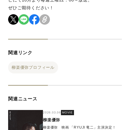
ぜひご期待ください！
関連リンク
柳楽優弥プロフィール
関連ニュース
2026.03.06
MOVIE
柳楽優弥
柳楽優弥 映画 「RYUJI 竜二」主演決定！