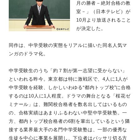
月の勝者－絶対合格の教
室－」（日本テレビ）が
10月より放送されること
が決定した。
同作は、中学受験の実態をリアルに描いた同名人気マ
ンガのドラマ化。
中学受験生のうち「約７割が第一志望に受からない」
といわれる昨今。東京都は特に激戦区で、4人に1人が
中学受験を経験、しかしいわゆる“都内トップ校”に合格
するのは10人に1人程度。ドラマの舞台となる「桜花ゼ
ミナール」は、難関校合格者を数名出してはいるもの
の、合格実績はあまりふるわない中堅中学受験塾。一
方、都内トップ校合格者の6割を輩出しているという隣
接する業界最大手の名門中学受験塾は、一部の優秀な
生徒を中心に事業を展開し、下位者はバッサリ切る方