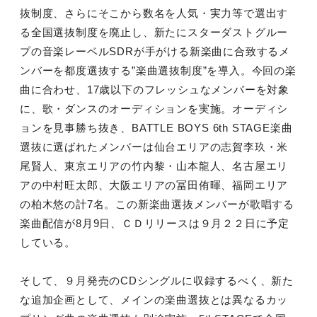
抜制度、さらにそこから数名を人気・実力等で選出す
る全国選抜制度を廃止し、新たにスターダストグルー
プの音楽レーベルSDRが手がける新楽曲に合致するメ
ンバーを都度選抜する”楽曲選抜制度”を導入。今回の楽
曲に合わせ、17歳以下のフレッシュなメンバーを対象
に、歌・ダンスのオーディションを実施。オーディシ
ョンを見事勝ち抜き、BATTLE BOYS 6th STAGE楽曲
選抜に選ばれたメンバーは仙台エリアの志賀李玖・米
尾賢人、東京エリアの竹内黎・山本龍人、名古屋エリ
アの中村旺太郎、大阪エリアの冨田侑暉、福岡エリア
の柏木悠の計7名。この新楽曲選抜メンバーが歌唱する
楽曲配信が8月9日、ＣＤリリースは９月２２日に予定
している。
そして、９月発売のCDシングルに収録するべく、新た
な追加企画として、メインの楽曲選抜とは異なるカッ