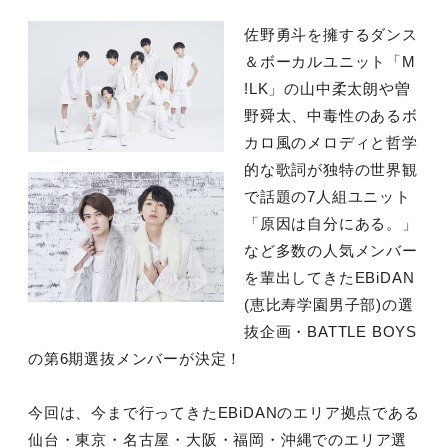
佐野勇斗を擁するダンス
＆ボーカルユニット「M
!LK」の山中柔太朗や曽
野舜太、中毒性のあるボ
カロ風のメロディと哲学
的な歌詞が独特の世界観
で話題の7人組ユニット
「原因は自分にある。」
など多数の人気メンバー
を輩出してきたEBiDAN
(恵比寿学園男子部)の選
抜企画・BATTLE BOYS
の第6期選抜メンバーが決定！
今回は、今まで行ってきたEBiDANのエリア拠点である
仙台・東京・名古屋・大阪・福岡・沖縄でのエリア選