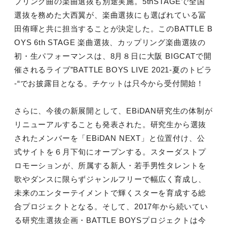
プリング曲の楽曲選抜も別途実施。5thSTAGEで全国
選抜を務めた大西翼が、楽曲選抜にも選ばれている冨
田侑暉と共に担当することが決定した。このBATTLE B
OYS 6th STAGE 楽曲選抜、カップリング楽曲選抜の
初・生パフォーマンスは、8月８日に大阪 BIGCATで開
催されるライブ”BATTLE BOYS LIVE 2021-夏のトビラ
-“でお披露目となる。チケットは只今から受付開始！
さらに、今後の新展開として、EBiDAN研究生の体制が
リニューアルすることも発表された。研究生から選抜
されたメンバーを「EBiDAN NEXT」と位置付け、公
式サイトを６月下旬にオープンする。スターダストプ
ロモーションが、所属する新人・若手男性タレントを
歌やダンスに限らずジャンルフリーで幅広く育成し、
未来のエンターテイメントで輝くスターを育成する総
合プロジェクトとなる。そして、2017年から続いてい
る研究生選抜企画・BATTLE BOYSプロジェクトは今