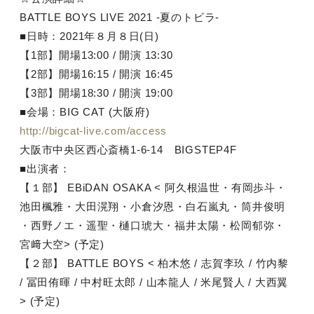
BATTLE BOYS LIVE 2021 -夏のトビラ-
■日時：2021年８月８日(日)
【1部】開場13:00 / 開演 13:30
【2部】開場16:15 / 開演 16:45
【3部】開場18:30 / 開演 19:00
■会場：BIG CAT (大阪府)
http://bigcat-live.com/access
大阪市中央区西心斎橋1-6-14 BIGSTEP4F
■出演者：
【１部】 EBiDAN OSAKA < 阿久根温世・有岡歩斗・
池田楓雅・大田滉翔・小倉汐恩・白石嵐丸・筒井俊明
・西野ノエ・遥聖・樋口琥大・福井太陽・松岡郁弥・
宮﨑大空> (予定)
【２部】 BATTLE BOYS < 柏木悠 / 志賀李玖 / 竹内黎
/ 冨田侑暉 / 中村旺太郎 / 山本龍人 / 米尾賢人 / 大西翼
> (予定)