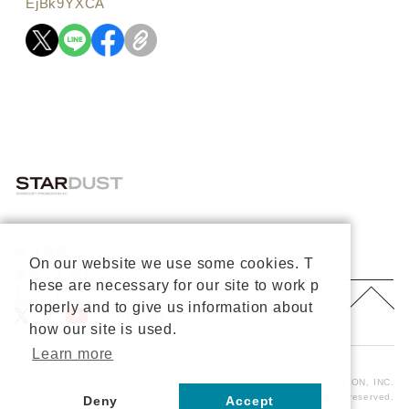
EjBk9YXCA
会社概要
プライバシーポリシー
On our website we use some cookies. T
重要なお知らせ
hese are necessary for our site to work p
お問い合わせ
About Us
roperly and to give us information about
公式X
公式Youtube
how our site is used.
Learn more
Copyright © 2026 STARDUST PROMOTION, INC.
All rights reserved.
Deny
Accept