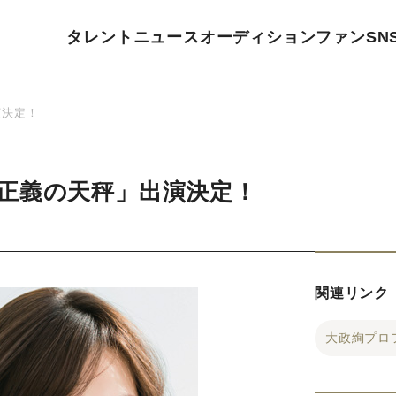
タレント
ニュース
オーディション
ファン
SN
演決定！
正義の天秤」出演決定！
関連リンク
大政絢プロ