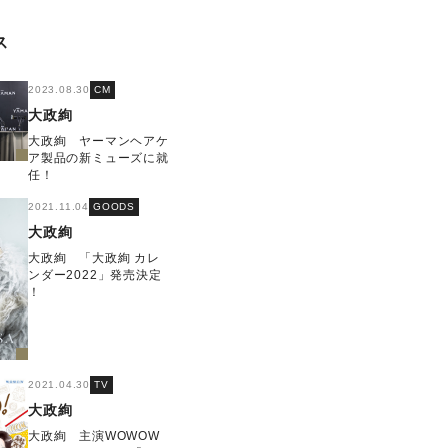
ス
2023.08.30
CM
大政絢
大政絢 ヤーマンヘアケ
ア製品の新ミューズに就
任！
2021.11.04
GOODS
大政絢
大政絢 「大政絢 カレ
ンダー2022」発売決定
！
2021.04.30
TV
大政絢
大政絢 主演WOWOW