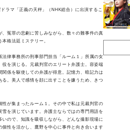
曜ドラマ「正義の天秤」（NHK総合）に出演するこ
が、冤罪の悲劇に苦しみながら、数々の難事件の真
う本格法廷ミステリー。
坂法律事務所の刑事部門担当「ルーム１」所属の女
）役を演じる。元裁判官のエリート弁護士。容姿端
間関係を駆使しての弁護が得意。記憶力、暗記力は
ある。美人で感情を顔に出すことを嫌うため、きつ
個性が集まったルーム１。その中で私は元裁判官の
実雪を演じています。弁護士ならではの専門用語を
多いので、知識を吸収しながら、どんな撮影現場に
の個性を活かし、鷹野を中心に事件と向き合います