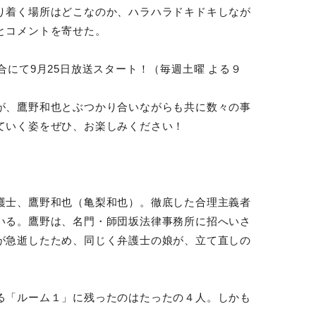
り着く場所はどこなのか、ハラハラドキドキしなが
とコメントを寄せた。
合にて9月25日放送スタート！（毎週土曜 よる９
が、鷹野和也とぶつかり合いながらも共に数々の事
ていく姿をぜひ、お楽しみください！
護士、鷹野和也（亀梨和也）。徹底した合理主義者
いる。鷹野は、名門・師団坂法律事務所に招へいさ
が急逝したため、同じく弁護士の娘が、立て直しの
る「ルーム１」に残ったのはたったの４人。しかも