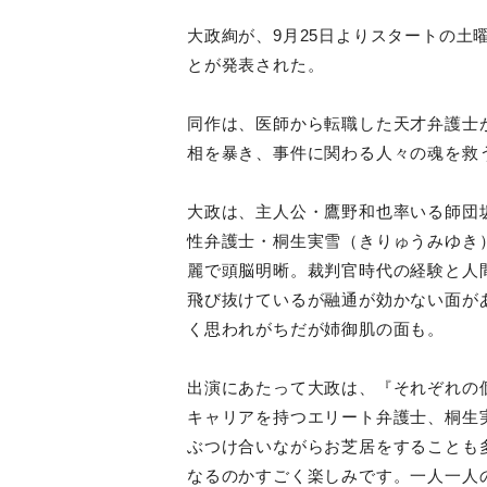
大政絢が、9月25日よりスタートの土
とが発表された。
同作は、医師から転職した天才弁護士
相を暴き、事件に関わる人々の魂を救
大政は、主人公・鷹野和也率いる師団
性弁護士・桐生実雪（きりゅうみゆき
麗で頭脳明晰。裁判官時代の経験と人
飛び抜けているが融通が効かない面が
く思われがちだが姉御肌の面も。
出演にあたって大政は、『それぞれの
キャリアを持つエリート弁護士、桐生
ぶつけ合いながらお芝居をすることも
なるのかすごく楽しみです。一人一人