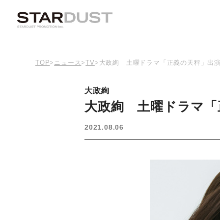
TOP
>
ニュース
>
TV
>
大政絢 土曜ドラマ「正義の天秤」出
大政絢
大政絢 土曜ドラマ「
2021.08.06