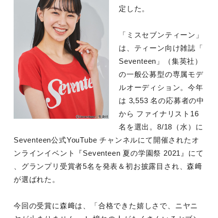
定した。
「ミスセブンティーン」
は、ティーン向け雑誌「
Seventeen」（集英社）
の一般公募型の専属モデ
ルオーディション。今年
は 3,553 名の応募者の中
から ファイナリスト16
名を選出。8/18（水）に
Seventeen公式YouTube チャンネルにて開催されたオ
ンラインイベント『Seventeen 夏の学園祭 2021』にて
、グランプリ受賞者5名を発表＆初お披露目され、森﨑
が選ばれた。
今回の受賞に森﨑は、「合格できた嬉しさで、ニヤニ