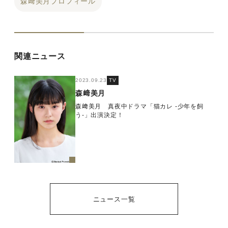
森﨑美月プロフィール
関連ニュース
2023.09.23
TV
森﨑美月
森﨑美月 真夜中ドラマ「猫カレ -少年を飼
う-」出演決定！
ニュース一覧