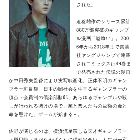
された。
迫稔雄作のシリーズ累計
880万部突破のギャンブ
ル漫画「嘘喰い」。200
6年から2018年まで集英
社ヤングジャンプで連載
されコミックスは49巻ま
で発売された伝説の漫画
が中田秀夫監督により実写映画化。正体不明のギャン
ブラー斑目貘。日本の闇社会を牛耳るギャンブラーの
頂点・会員制の倶楽部賭郎。あらゆるギャンブルや殺
しが行われる賭けの場で、貘と悪人たちの巨額の金と
命を懸けた、ゲームが始まる－。
佐野が演じるのは、横浜流星演じる天才ギャンブラー
・斑目貘（まだらめばく）に偶然出会い、人生が一変