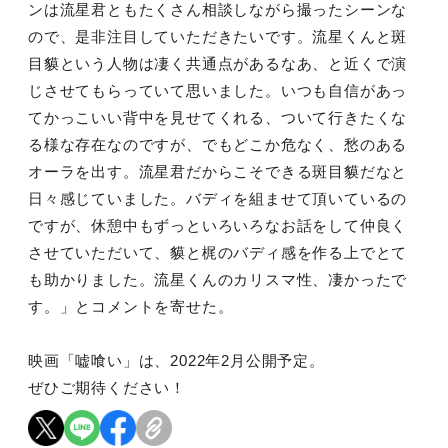
ンは流星君ともたくさん相談しながら撮ったシーンな
ので、是非注目していただきたいです。流星くんと斑
目貘という人物は凄く共通点があるなあ、と近くで演
じさせてもらっていて思いました。いつも自信があっ
てかっこいい背中を見せてくれる、ついて行きたくな
る様な存在なのですが、でもどこか危なく、愁のある
オーラを出す。流星君だからこそできる斑目貘だなと
日々感じていました。バディを組ませて頂いているの
ですが、休憩中もずっといろいろなお話をして仲良く
させていただいて、貘と梶のバディ感を作る上でとて
も助かりました。流星くんのカリスマ性、凄かったで
す。」とコメントを寄せた。
映画「嘘喰い」は、2022年2月公開予定。
ぜひご期待ください！