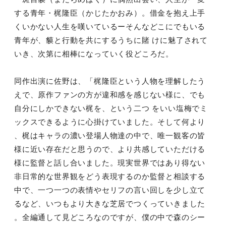
する青年・梶隆臣（かじたかおみ）。借金を抱え上手
くいかない人生を嘆いているーそんなどこにでもいる
青年が、貘と行動を共にするうちに賭 けに魅了されて
いき、次第に相棒になっていく役どころだ。
同作出演に佐野は、「梶隆臣という人物を理解したう
えで、原作ファンの方が違和感を感じない様に、でも
自分にしかできない梶を、という二つ をいい塩梅でミ
ックスできるように心掛けていました。そして何より
、梶はキャラの濃い登場人物達の中で、唯一観客の皆
様に近い存在だと思うので、より共感していただける
様に監督と話し合いました。現実世界ではあり得ない
非日常的な世界観をどう表現するのか監督と相談する
中で、一つ一つの表情やセリフの言い回しを少し立て
るなど、いつもより大きな芝居でつくっていきました
。全編通して見どころなのですが、僕の中で森のシー