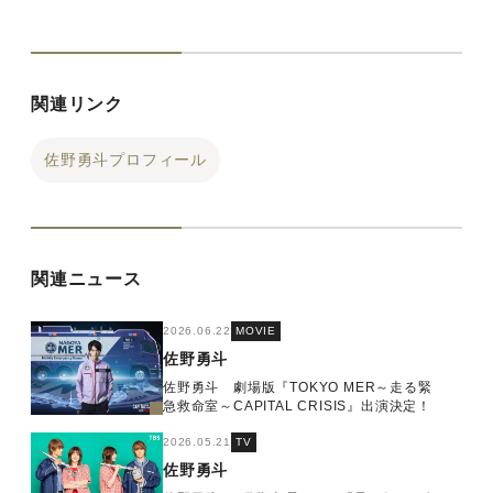
関連リンク
佐野勇斗プロフィール
関連ニュース
2026.06.22
MOVIE
佐野勇斗
佐野勇斗 劇場版『TOKYO MER～走る緊
急救命室～CAPITAL CRISIS』出演決定！
2026.05.21
TV
佐野勇斗