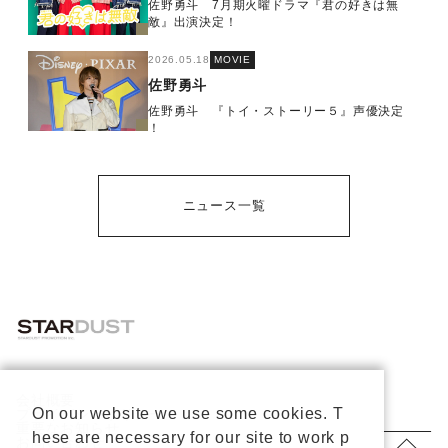
佐野勇斗 7月期火曜ドラマ『君の好きは無
敵』出演決定！
2026.05.18
MOVIE
佐野勇斗
佐野勇斗 『トイ・ストーリー５』声優決定
！
ニュース一覧
会社概要
On our website we use some cookies. T
プライバシーポリシー
重要なお知らせ
hese are necessary for our site to work p
お問い合わせ