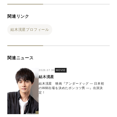
関連リンク
結木滉星プロフィール
関連ニュース
2026.07.30
MOVIE
結木滉星
結木滉星 映画『アンダードッグ ― ⽇本初
のW杯出場を決めたポンコツ男 ―』出演決
定！