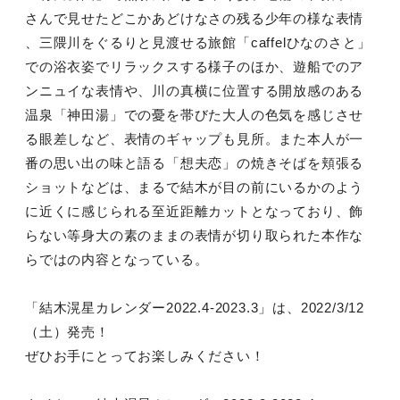
さんで見せたどこかあどけなさの残る少年の様な表情
、三隈川をぐるりと見渡せる旅館「caffelひなのさと」
での浴衣姿でリラックスする様子のほか、遊船でのア
ンニュイな表情や、川の真横に位置する開放感のある
温泉「神田湯」での憂を帯びた大人の色気を感じさせ
る眼差しなど、表情のギャップも見所。また本人が一
番の思い出の味と語る「想夫恋」の焼きそばを頬張る
ショットなどは、まるで結木が目の前にいるかのよう
に近くに感じられる至近距離カットとなっており、飾
らない等身大の素のままの表情が切り取られた本作な
らではの内容となっている。
「結木滉星カレンダー2022.4-2023.3」は、2022/3/12
（土）発売！
ぜひお手にとってお楽しみください！