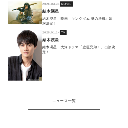
2026.03.31
MOVIE
結木滉星
結木滉星 映画「キングダム 魂の決戦」出
演決定！
2026.01.14
TV
結木滉星
結木滉星 大河ドラマ「豊臣兄弟！」出演決
定！
ニュース一覧