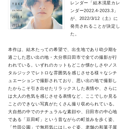
レンダー「結木滉星カレ
ンダー2022.4-2023.3」
が、2022/3/12（土）に
発売されることが決定し
た。
本作は、結木たっての希望で、出生地であり幼少期を
過ごした思い出の地・大分県日田市で全ての撮影が行
われている。いずれのカットもどこか懐かしさやノス
タルジックでレトロな雰囲気を感じさせる様々なシチ
ュエーションで撮影されており、思い出の地で撮影し
たからこそ引き出せたリラックスした表情や、さらに
は大人の色気を感じさせる表情など、ここでしか見る
ことのできない写真がたくさん撮り収められている。
大自然の中でのナチュラルな素顔や、日田市の中心地
である「豆田町」という昔ながらの町並みを歩く姿、
「竹田公園」で無邪気にはしゃぐ姿、老舗の和菓子屋