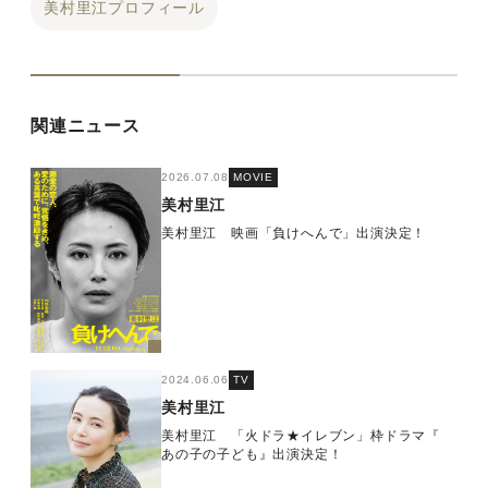
美村里江プロフィール
関連ニュース
2026.07.08
MOVIE
美村里江
美村里江 映画「負けへんで」出演決定！
2024.06.06
TV
美村里江
美村里江 「火ドラ★イレブン」枠ドラマ『
あの子の子ども』出演決定！