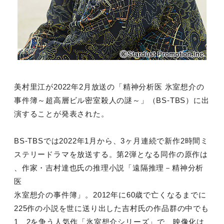
美村里江が2022年2月放送の「精神分析医 氷室想介の
事件簿～超高層ビル密室殺人の謎～」（BS-TBS）に出
演することが発表された。
BS-TBSでは2022年1月から、3ヶ月連続で新作2時間ミ
ステリードラマを放送する。第2弾となる同作の原作は
、作家・吉村達也氏の推理小説「遠隔推理－精神分析
医
氷室想介の事件簿」。2012年に60歳で亡くなるまでに
225作の小説を世に送り出した吉村氏の作品群の中でも
1、2を争う人気作「氷室想介シリーズ」で、映像化は