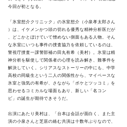
今回が初となる。
「氷室想介クリニック」の氷室想介（小泉孝太郎さん
）は、イケメンかつ頭の切れる優秀な精神分析医だが
、どこかとぼけていて憎めない側面もある人物。そん
な氷室にいつも事件の捜査協力を依頼しているのは、
警視庁捜査一課警部補の田丸有希（美村）。氷室は精
神分析を駆使して関係者の心理を読み解き、難事件を
解決していく。シリアスなストーリーの中にも、中学
高校の同級生という二人の関係性から、マイペースな
氷室と強気の有希が、さながら「ボケとツッコミ」を
思わせるコミカルな場面もあり、新しい「名コン
ビ」の誕生が期待できそうだ。
出演にあたり美村は、「台本は会話が面白く、また主
演の小泉さんと芝居の絡む共演は十数年ぶりなので、