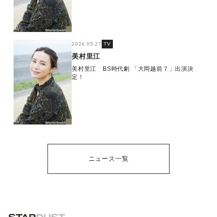
2024.05.27
TV
美村里江
美村里江 BS時代劇 「大岡越前７」出演決
定！
ニュース一覧