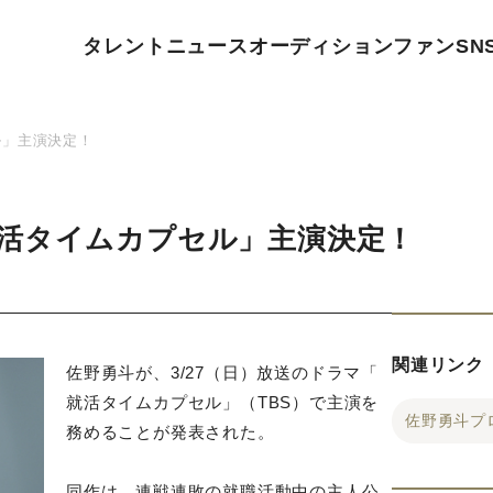
タレント
ニュース
オーディション
ファン
SN
ル」主演決定！
活タイムカプセル」主演決定！
関連リンク
佐野勇斗が、3/27（日）放送のドラマ「
就活タイムカプセル」（TBS）で主演を
佐野勇斗プ
務めることが発表された。
同作は、連戦連敗の就職活動中の主人公