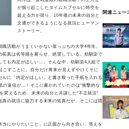
が掘り起こしたタイムカプセルに時空を
関連ニュー
超える力が宿り、10年後の未来の自分と
文通ができるようになる就活ヒューマン
ストーリー。
就職活動がうまくいかない崖っぷちの大学4年生。
の拓真は劣等感を募らせ、絶望している。幼馴染で
しても内定がほしい…。そんな中、幼馴染4人組で
り起こすことに。自分だけ将来が見えずやけくそに
セルに「内定がほしい」と書き殴った手紙を入れる
紙の返信が…！そこに書かれていたのは“衝撃的な
を変えるため、未来の自分と共謀した“不正就活”
拓真の就活に協力する未来の拓真だが、そこには隠
本当にやりたいこと」に正面から向き合い、答えを