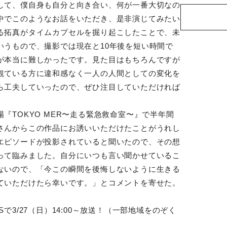
して、僕自身も自分と向き合い、何が一番大切なの
中でこのようなお話をいただき、是非演じてみたい
る拓真がタイムカプセルを掘り起こしたことで、未
いうもので、撮影では現在と10年後を短い時間で
が本当に難しかったです。見た目はもちろんですが
観ている方に違和感なく一人の人間としての変化を
ら工夫していったので、ぜひ注目していただければ
『TOKYO MER〜走る緊急救命室〜』で半年間
さんからこの作品にお誘いいただけたことがうれし
エピソードが投影されていると聞いたので、その想
って臨みました。自分にいつも言い聞かせているこ
ないので、「今この瞬間を後悔しないように生きる
ていただけたら幸いです。」とコメントを寄せた。
で3/27（日）14:00～放送！（一部地域をのぞく