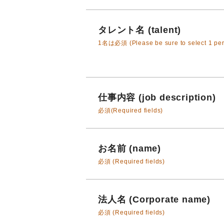
タレント名 (talent)
1名は必須 (Please be sure to select 1 per
仕事内容 (job description)
必須(Required fields)
お名前 (name)
必須 (Required fields)
法人名 (Corporate name)
必須 (Required fields)