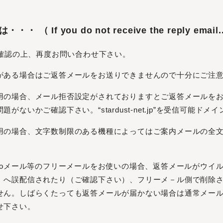
If you do not receive the reply email..
確認の上、再度お問い合わせ下さい。
がある場合はご返答メールをお送りできませんので十分にご注
用の場合、メール拒否設定がされておりますとご返答メールを
がないかご確認下さい。“stardust-net.jp”を受信可能ド
用の場合、文字数制限のある機種によってはご案内メールの全
ール、gooメール等のフリーメールをお使いの場合、返答メールがウ
」へ誤配信されたり（ご確認下さい）、フリーメ－ル側で削除
せん。しばらくたっても返答メールが届かない場合は通常メー
せ下さい。