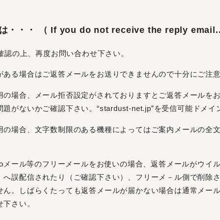
If you do not receive the reply email..
確認の上、再度お問い合わせ下さい。
がある場合はご返答メールをお送りできませんので十分にご注
用の場合、メール拒否設定がされておりますとご返答メールを
がないかご確認下さい。“stardust-net.jp”を受信可能ド
用の場合、文字数制限のある機種によってはご案内メールの全
ール、gooメール等のフリーメールをお使いの場合、返答メールがウ
」へ誤配信されたり（ご確認下さい）、フリーメ－ル側で削除
せん。しばらくたっても返答メールが届かない場合は通常メー
せ下さい。