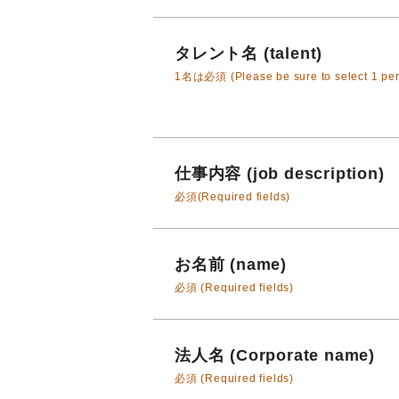
タレント名 (talent)
1名は必須 (Please be sure to select 1 per
仕事内容 (job description)
必須(Required fields)
お名前 (name)
必須 (Required fields)
法人名 (Corporate name)
必須 (Required fields)