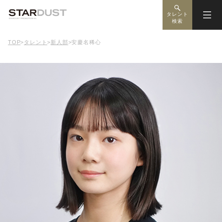
タレント
検索
TOP
>
タレント
>
新人部
>
安慶名稀心