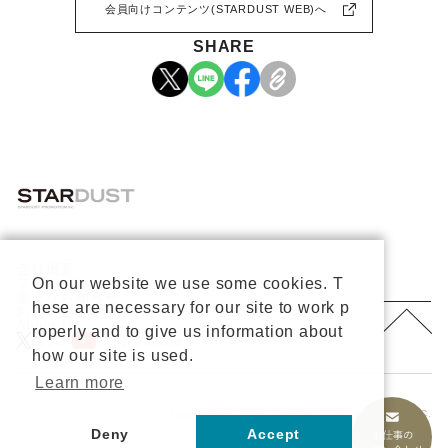
会員向けコンテンツ(STARDUST WEB)へ
SHARE
会社概要
プライバシーポリシー
On our website we use some cookies. T
重要なお知らせ
hese are necessary for our site to work p
お問い合わせ
About Us
roperly and to give us information about
公式X
公式Youtube
how our site is used.
Learn more
Copyright © 2026 STARDUST PROMOTION, INC.
All rights reserved.
Deny
Accept