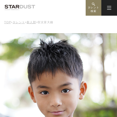
タレント
検索
TOP
>
タレント
>
新人部
>
安次富大鐘