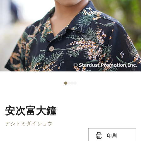
安次富大鐘
アシトミダイショウ
印刷